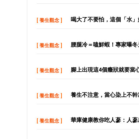
喝大了不要怕，這個「水」
[
養生觀念
]
腰腿冷＝嗑鮮蝦！專家曝冬
[
養生觀念
]
腳上出現這4個癥狀就要當
[
養生觀念
]
養生不注意，當心染上不幹
[
養生觀念
]
華庫健康教你吃人蔘：人蔘
[
養生觀念
]