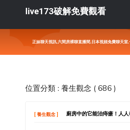
live173破解免費觀看
正妹聊天視訊,六間房裸聊直播間,日本視頻免費聊天室,
位置分類 : 養生觀念 ( 686 )
廚房中的它能治痔瘡！人人
[
養生觀念
]