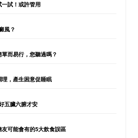
試一試！或許管用
癜風？
簡單而易行，您聽過嗎？
調理，產生困意促睡眠
好五臟六腑才安
糖友可能會有的5大飲食誤區