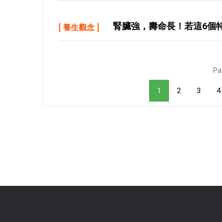
腎臟強，壽命長！若這6個
[
養生觀念
]
Pa
1
2
3
4