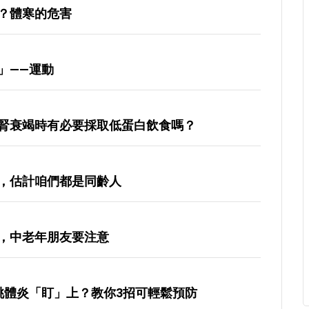
？體寒的危害
」——運動
腎衰竭時有必要採取低蛋白飲食嗎？
，估計咱們都是同齡人
，中老年朋友要注意
桃體炎「盯」上？教你3招可輕鬆預防