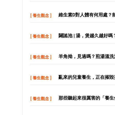
維生素D對人體有何用處？
[
養生觀念
]
闢謠池 | 湯，煲越久越好嗎
[
養生觀念
]
羊角拗，見過嗎？煎湯溫洗
[
養生觀念
]
亂來的兒童養生，正在摧毀
[
養生觀念
]
那些聽起來很厲害的「養生
[
養生觀念
]