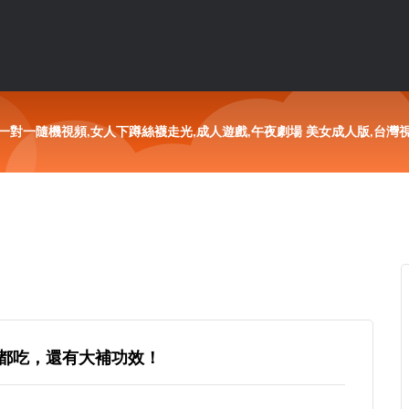
一對一隨機視頻,女人下蹲絲襪走光,成人遊戲,午夜劇場 美女成人版,台灣視
都吃，還有大補功效！