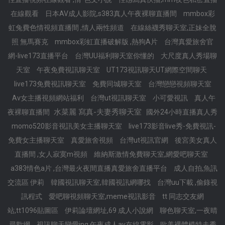
在線觀看
日本AV成人影院,s383真人午夜裸聊直播間
mmbox彩
虹兔費色情視頻直播間 ,情人兩性頻道
在線絲襪秀聊天室,正妹全脫
照 無馬賽克
mmbox彩虹直播破解版 ,熱狗A片
台灣真愛旅舍官
網-live173直播平台
台灣UU福利聊天室你懂的
大尺度真人秀場聊
天室
午夜免費視訊聊天室
UT173視訊聊天UT網際空間聊天
live173免費視訊聊天室
免費同城聊天室
台灣戀戀視頻聊天室
Av女主播視頻網站福利
台灣ut視訊聊天室
小可愛視訊
真人午
水菜麗 寫真-夫妻秀聊天室
夜裸聊直播間
國外24小時直播真人秀
momo520影音視訊美女主播聊天室
live173影音live秀-免費視訊-
免費女主播聊天室
真愛旅舍視頻
台灣ut視訊官網
後宮美女真人
直播間 ,女人寂寞m視頻
維納斯激情免費聊天室,網愛吧聊天室
a383情色a片 ,台灣最火夜間直播真愛旅舍直播平台
成人自拍,魚訊
交流區 伊莉
韓國視訊聊天室,韓國視訊網哪找
台灣uu下載 ,偷錄視
訊程式
愛吧聊視頻聊天室,meme視訊影音
tt 同志交友網
站,tt1096貼圖區
伊莉論壇網址,69 成人小說網
聊色聊天室,一夜晴
尋歡網
視訊聊天戀愛ing,午夜成人av在線電影
歐美裸體模特走秀