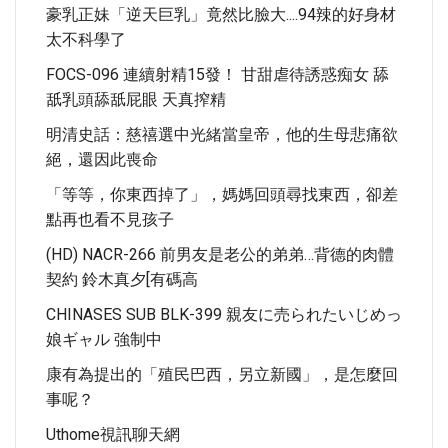
豪乳正妹「逆天巨乳」竟然比臉大....94辣的好身材
太不科學了
FOCS-096 連續射精15發！ 甘甜虐待誘惑痴女 舔
舐乳頭舔舐屁眼 天真搾精
明清史話：慈禧選中光緒當皇帝，他的生母悲痛欲
絕，還因此喪命
「等等，你東西掉了」，媽媽回頭尋找東西，卻差
點再也看不見孩子
(HD) NACR-266 前男友是老公的弟弟…背德的肉體
契約 鈴木真夕[有碼高
CHINASES SUB BLK-399 親友に売られたいじめっ
娘ギャル 強制中
康有為提出的「殖民巴西，另立新國」，是怎麼回
事呢？
Uthome視訊聊天網