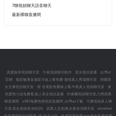
7聊視頻聊天語音聊天
最新裸聊直播間
真愛旅舍視頻聊天室
午夜視頻聊天軟件
美女視訊直播
台灣ut
官網
楊思敏潘金蓮影片線上看免費-激情真人秀場聊天室
韓國美
女主播視訊聊天室
情˙色電影免費線上看,午夜真人視頻聊天室
黃
色愛情小說免費看,真人美女視訊直播
約會團視頻聊天室,六間房裸
聊直播間
s383兔費色情視頻直播間 ,台灣uu下載
可樂視頻多人聊
天室,美女視頻表演的QQ
寂寞人交友網,夫妻表演聊天室
showlive
性直播視頻在線觀看 ,情˙色文小說
性感寫真快播,mm夜色私密直播