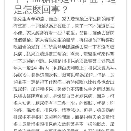
是怎麼回事？
張先生今年49歲，最近，家人發現他上衛生間的頻率
有些高，一開始以為是拉肚子，問了一下才知道是去
小便。家人經常有看一些「養生」節目，催他去醫院
做個體檢。家人看張先生的體型，再根據他平時喜歡
吃甜食的愛好，理所當然地建議他去查一下有沒有糖
尿病，結果血糖還挺正常的。今天，龍醫生就來科普
一下尿頻的問題。尿頻是指排尿的次數頻繁；健康成
年人一般24小時內（包括白天和晚上）排尿次數為4～
6或8次，超過這個次數，就可以稱為尿頻。但是，尿
頻並不一定是得了什麼病，有時候喝水比較多也會出
現尿頻。尿頻和多尿，傻傻分不清張先生之所以因為
尿頻去醫院查血糖，是懷疑自己有糖尿病。因為，很
多人知道，糖尿病有「三多一少」的癥狀，就是：吃
的多、喝水多、排尿多、體重減少。但是，糖尿病的
排尿多不是指排尿頻率的問題，而是指每天的尿量增
多；尿量增多跟排尿的次數頻繁是不一樣的概念。尿