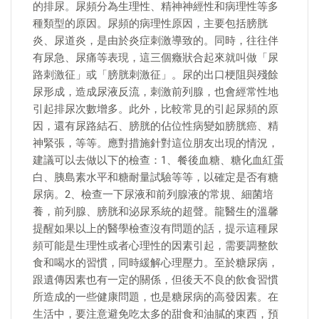
的排尿。尿頻分為生理性、精神神經性和病理性等多
種類型的原因。尿頻的病理性原因，主要包括膀胱
炎、尿道炎，是由於炎症刺激導致的。同時，往往伴
有尿急、尿痛等表現，這三個癥狀合起來就叫做「尿
路刺激征」或「膀胱刺激征」。尿的出口梗阻與殘餘
尿形成，造成尿液反流，刺激前列腺，也會經常性地
引起排尿次數增多。此外，比較常見的引起尿頻的原
因，還有尿路結石、膀胱的佔位性病變如膀胱癌、精
神緊張，等等。應對措施針對這位朋友出現的情況，
建議可以去做以下的檢查：1、餐後血糖、糖化血紅蛋
白、胰島素水平和糖耐量試驗等等，以確定是否有糖
尿病。2、檢查一下尿液和前列腺液的常規、細菌培
養，前列腺、膀胱和泌尿系統的超聲。龍醫生的溫馨
提醒如果以上的醫學檢查沒有問題的話，提示這種尿
頻可能是生理性或者心理性的因素引起，需要調整飲
食和喝水的習慣，同時緩解心理壓力。至於糖尿病，
跟遺傳因素也有一定的關係，但後天不良的飲食習慣
所造成的一些健康問題，也是糖尿病的高發因素。在
生活中，要注意避免吃太多的甜食和油膩的東西，預