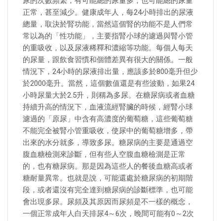
尿的次數頻繁，有可能總的尿量多，也可能總的尿量
正常，甚至減少。健康成年人，每24小時排出的尿液
總量，取決於腎功能，當然這個腎的功能不是人們常
常以為的「性功能」，主要指腎小球的濾過與腎小管
的重吸收，以及尿液稀釋和濃縮等功能。每個人每天
的尿量，跟飲食習慣和個體差異有很大的關係。一般
情況下，24小時的尿液排出量，應該多於800毫升但少
於2000毫升。當然，這個數值還是有些波動，如果24
小時尿量大於2.5升，則稱為多尿。在糖尿病或者血糖
持續升高的情況下，血液流經腎臟的時候，經腎小球
濾過的「原尿」中含有高濃度的葡萄糖，這些葡萄糖
不能完全被腎小管重吸收，使尿中的葡萄糖增多，帶
出來的水分就多，導致多尿。糖尿病的主要是通過空
腹血糖檢測來診斷，但有些人空腹血糖檢測是正常
的，也有糖尿病。那是因為這些人的餐後血糖高或者
糖耐量異常。也就是說，可能還處於糖尿病的初期階
段，或者還沒有完全達到糖尿病的診斷標準，也可能
會出現多尿。尿頻及其原因而尿頻是不一樣的概念，
一個正常成年人白天排尿4～6次，晚間可能有0～2次