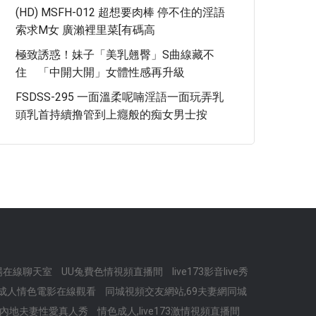
(HD) MSFH-012 超想要肉棒 停不住的淫語
索求M女 廣瀨裡里菜[有碼高
極致誘惑！妹子「美乳翹臀」S曲線藏不
住 「中開大開」女體性感再升級
FSDSS-295 一面溫柔呢喃淫語一面玩弄乳
頭乳首持續撸管到上癮般的痴女男士按
秀場在線聊天室
UU兔費色情視頻直播間
live173影音live秀
,成人情色電影在線觀看
同城視頻交友網站,69夫妻網同城
,內地夫妻性愛真人秀
情色成人,live173激情視頻直播間