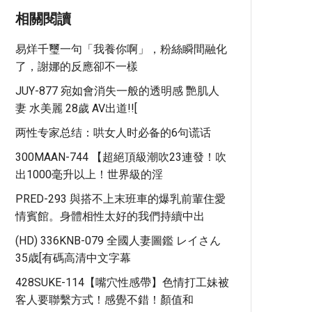
相關閱讀
易烊千璽一句「我養你啊」，粉絲瞬間融化
了，謝娜的反應卻不一樣
JUY-877 宛如會消失一般的透明感 艷肌人
妻 水美麗 28歲 AV出道!![
两性专家总结：哄女人时必备的6句谎话
300MAAN-744 【超絕頂級潮吹23連發！吹
出1000毫升以上！世界級的淫
PRED-293 與搭不上末班車的爆乳前輩住愛
情賓館。身體相性太好的我們持續中出
(HD) 336KNB-079 全國人妻圖鑑 レイさん
35歳[有碼高清中文字幕
428SUKE-114【嘴穴性感帶】色情打工妹被
客人要聯繫方式！感覺不錯！顏值和