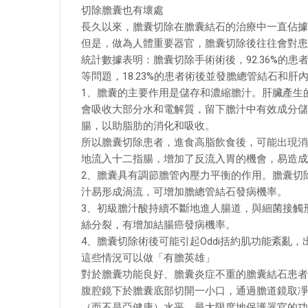
切除膽囊也有壞處
長久以來，膽囊切除在膽囊結石的治療中一直佔據
但是，做為人體重要器官，膽囊切除後往往會對患
統計數據表明：膽囊切除手術術後，92.36%的
等問題，18.23%的患者術後並發膽總管結石和肝
1、膽囊的主要作用是儲存和濃縮膽汁。肝臟產生
會吸收大部分水和電解質，留下膽汁中有效成分儲
腸，以助脂肪的消化和吸收。
所以膽囊切除患者，進食高脂飲食後，可能出現消
地流入十二指腸，增加了反流入胃的機會，易造成
2、膽囊具有調節膽管內壓力平衡的作用。膽囊切
汁易形成渦流，可增加膽總管結石發病機率。
3、初級膽汁酸持續不斷地進人腸道，與細菌接觸
絲分裂，有增加結腸癌發病機率。
4、膽囊切除術後可能引起Oddi括約肌功能紊亂
這些情況可以做「有膽英雄」
對於膽囊功能良好、膽囊炎症不重的膽囊結石患者
腹腔鏡下於膽囊底部切開一小口，通過膽道鏡取凈
（而不是亞健康）水平。最大限度地保護器官的功