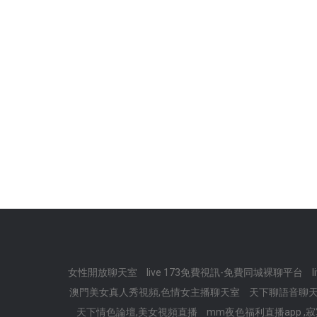
女性開放聊天室
live 173免費視訊-免費同城裸聊平台
澳門美女真人秀視頻,色情女主播聊天室
天下聊語音聊天
天下情色論壇,美女視頻直播
mm夜色福利直播app 