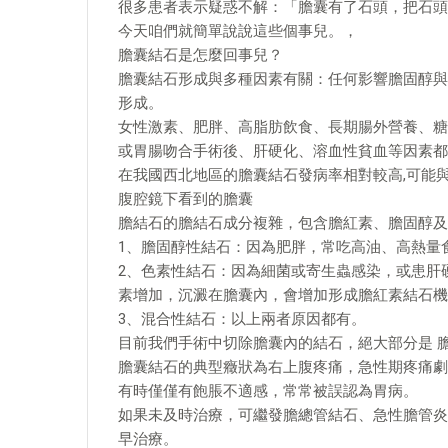
很多患者表示疑惑不解：「膽囊有了石頭，把石頭
今天咱們就簡單說說這些個事兒。，
膽囊結石是怎麼回事兒？
膽囊結石形成與多種因素有關：任何影響膽固醇與
形成。
女性激素、肥胖、高脂肪飲食、長期腸外營養、糖
或胃腸吻合手術後、肝硬化、溶血性貧血等因素都
在我國西北地區的膽囊結石發病率相對較高,可能
腹腔鏡下看到的膽囊
膽結石的膽結石成分複雜，包含膽紅素、膽固醇及
1、膽固醇性結石：因為肥胖，常吃高油、高熱量
2、色素性結石：因為細菌或寄生蟲感染，或患肝
素增加，沉澱在膽囊內，會增加形成膽紅素結石機
3、混合性結石：以上兩者原因都有。
目前我們手術中切除膽囊內的結石，絕大部分是 
膽囊結石的典型癥狀為右上腹疼痛，急性期疼痛劇
有時僅僅有飽脹不適感，常常被誤認為胃病。
如果未及時治療，可繼發膽總管結石、急性膽管炎
早治療。