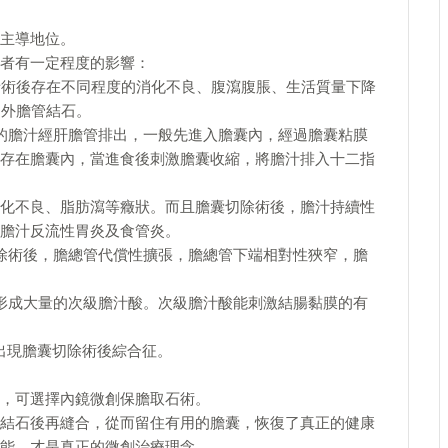
主導地位。
者有一定程度的影響：
患者術後存在不同程度的消化不良、腹瀉腹脹、生活質量下降
內外膽管結石。
的膽汁經肝膽管排出，一般先進入膽囊內，經過膽囊粘膜
存在膽囊內，當進食後刺激膽囊收縮，將膽汁排入十二指
化不良、脂肪瀉等癥狀。而且膽囊切除術後，膽汁持續性
膽汁反流性胃炎及食管炎。
除術後，膽總管代償性擴張，膽總管下端相對性狹窄，膽
形成大量的次級膽汁酸。次級膽汁酸能刺激結腸黏膜的有
，出現膽囊切除術後綜合征。
，可選擇內鏡微創保膽取石術。
結石後再縫合，從而留住有用的膽囊，恢復了真正的健康
能，才是真正的微創治療理念。