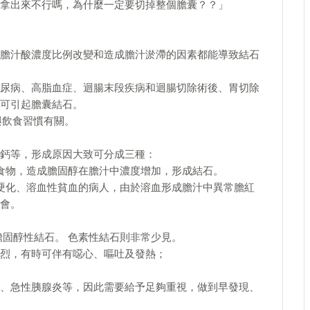
拿出來不行嗎，為什麼一定要切掉整個膽囊？？」
膽汁酸濃度比例改變和造成膽汁淤滯的因素都能導致結石
尿病、高脂血症、迴腸末段疾病和迴腸切除術後、胃切除
可引起膽囊結石。
與飲食習慣有關。
鈣等，形成原因大致可分成三種：
食物，造成膽固醇在膽汁中濃度增加，形成結石。
硬化、溶血性貧血的病人，由於溶血形成膽汁中異常膽紅
會。
膽固醇性結石。 色素性結石則非常少見。
烈，有時可伴有噁心、嘔吐及發熱；
、急性胰腺炎等，因此需要給予足夠重視，做到早發現、