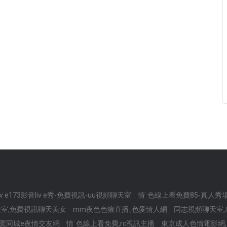
liv e173影音liv e秀-免費視訊-uu視頻聊天室
情˙色線上看免費85-真人
室,免費視訊聊天美女
mm夜色色狼直播 ,色愛情人網
同志視頻聊天室
,寂寞同城e夜情交友網
情˙色線上看免費,rc視訊主播
東京成人色情電影網