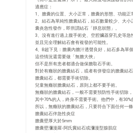
適應症：
1、膽囊的位置、大小正常，膽囊的形態、功能正
2、結石為單純性膽囊結石，結石數量較少、大小
囊炎急性發作，即所謂結石「靜息狀態」。
3、沒有進行過上腹手術史、空腔臟器穿孔史等急
並且完全理解結石會有複發的可能性。
4、B超下見：膽囊內膽汁透聲良好，結石多為單
這些情況還需要做「無膽大俠」
但不是所有患者都適合做保膽取石手術。
對於有癥狀的膽囊結石，或者有併發症的膽囊結石
膽囊結石，都需要手術切除。
兒童無癥狀膽囊結石，原則上都不要手術。
無癥狀的膽囊結石，一般不需要預防性手術切除，
其中70%的人，終身不需要手術。他們中，有30
所以，無癥狀的膽囊結石，只要符合下面任何一條
膽囊結石伴急性炎症
膽囊壁厚大於5mm
膽囊壁瀰漫羅-阿氏竇結石或瀰漫型腺肌症