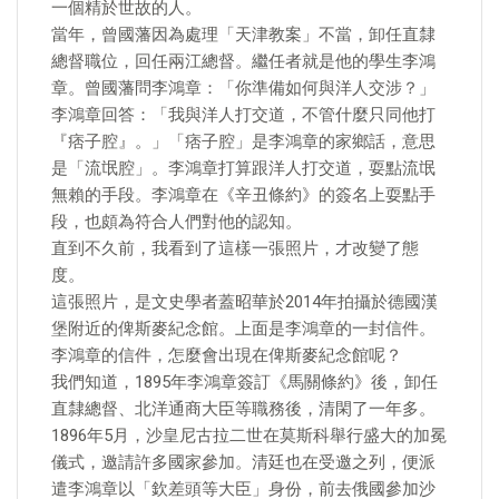
一個精於世故的人。
當年，曾國藩因為處理「天津教案」不當，卸任直隸
總督職位，回任兩江總督。繼任者就是他的學生李鴻
章。曾國藩問李鴻章：「你準備如何與洋人交涉？」
李鴻章回答：「我與洋人打交道，不管什麼只同他打
『痞子腔』。」「痞子腔」是李鴻章的家鄉話，意思
是「流氓腔」。李鴻章打算跟洋人打交道，耍點流氓
無賴的手段。李鴻章在《辛丑條約》的簽名上耍點手
段，也頗為符合人們對他的認知。
直到不久前，我看到了這樣一張照片，才改變了態
度。
這張照片，是文史學者蓋昭華於2014年拍攝於德國漢
堡附近的俾斯麥紀念館。上面是李鴻章的一封信件。
李鴻章的信件，怎麼會出現在俾斯麥紀念館呢？
我們知道，1895年李鴻章簽訂《馬關條約》後，卸任
直隸總督、北洋通商大臣等職務後，清閑了一年多。
1896年5月，沙皇尼古拉二世在莫斯科舉行盛大的加冕
儀式，邀請許多國家參加。清廷也在受邀之列，便派
遣李鴻章以「欽差頭等大臣」身份，前去俄國參加沙