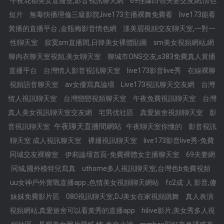
午夜花都美女直播室,影音視訊聊天網
69佳緣白領夫妻交友網,情色
短片
無毒快播理倫三級影院,live173主播裸舞免費看
live173能看
黃播的直播平台 ,金瓶梅影音情色網
漾美眉視頻交友聊天室,一對一
性聊天室
寂寞sm直播間,日韓美女裸體貼圖
sm美女視頻網站,網
聊內衣聊天室視頻,美女聊天室
聊城市ONS交友,s383免費真人黃播
直播平台
台灣情人影音視訊聊天室
live173影音live秀
在線裸聊
視頻語音聊天室
av女優寫真論壇
Live173視訊聊天交友網
台灣
情人視訊聊天室
台灣戀戀視頻聊天室
午夜免費視訊聊天室
台灣
真人美女視訊聊天室交友網
宅男优社區
真愛旅舍視頻聊天室
影
午夜聊天直播間網站
音視訊聊天室
午夜聊天室你懂的
影音視訊
聊天室 成人視訊聊天室
裸播視訊聊天室
live173影音live秀-免費
同城交友裸聊室
伊莉論壇首頁-免費裸體女主播聊天室
69夫妻網
同城,國外模特兒寫真
uthome多人視訊聊天室,台灣色b免費視頻
uu女神戶外實戰直播app ,色情美女視頻聊天網站
fc2成˙人 影音,傻
妹妺免費影片區
080視訊聊天室,DJ美女在家視頻跳舞
真人表演
視頻網站,真愛旅舍可以看黃秀的直播app
hilive影片,美女秀多人視