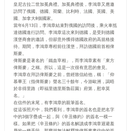
皇尼古拉二世加冕典禮。加冕典禮後，李鴻章又應邀
訪問了俄國、德國、荷蘭、比利時、法國、英國、美
國、加拿大8個國家。
當年6月13日，李鴻章結束對俄國的訪問後，乘火車抵
達德國進行訪問。李鴻章這次來到德國，是受到德國
漢堡商會的邀請，但卻意外獲得德國政府的高規格接
待。期間，李鴻章專程前往漢堡，拜訪德國前首相俾
斯麥。
俾斯麥是著名的「鐵血宰相」，而李鴻章素有「東方
俾斯麥」之稱。所以，這是一次很有意思的會見。
李鴻章在拜訪俾斯麥之前，曾經致信給他，稱：「仰
慕畢王（指俾斯麥）聲名三十餘年，今游歐洲，謁晤
於非得里路（即福里德里斯魯莊園）府第，慰幸莫
名。」
在信件的末尾，有李鴻章的親筆簽名。
從這張照片中，我們看到，李鴻章的簽名也是把名字
中的3個字疊成一起，與《辛丑條約》的簽名一模一
樣。如果把《辛丑條約》的簽名解讀成李鴻章迴避羞
辱的一種手段，那麼就無法解釋致俾斯麥書信中的簽