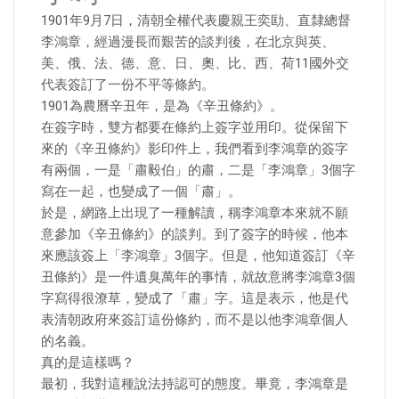
1901年9月7日，清朝全權代表慶親王奕劻、直隸總督
李鴻章，經過漫長而艱苦的談判後，在北京與英、
美、俄、法、德、意、日、奧、比、西、荷11國外交
代表簽訂了一份不平等條約。
1901為農曆辛丑年，是為《辛丑條約》。
在簽字時，雙方都要在條約上簽字並用印。從保留下
來的《辛丑條約》影印件上，我們看到李鴻章的簽字
有兩個，一是「肅毅伯」的肅，二是「李鴻章」3個字
寫在一起，也變成了一個「肅」。
於是，網路上出現了一種解讀，稱李鴻章本來就不願
意參加《辛丑條約》的談判。到了簽字的時候，他本
來應該簽上「李鴻章」3個字。但是，他知道簽訂《辛
丑條約》是一件遺臭萬年的事情，就故意將李鴻章3個
字寫得很潦草，變成了「肅」字。這是表示，他是代
表清朝政府來簽訂這份條約，而不是以他李鴻章個人
的名義。
真的是這樣嗎？
最初，我對這種說法持認可的態度。畢竟，李鴻章是