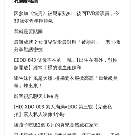
相關閱讀
因參加《快男》被觀眾熟知，後回TVB當演員，今
39歲依舊年輕帥氣
我就是要貼圖
最難成就？女孩兒愛愛最討厭「被顏射」 老司機
分享勸誘密技
EBOD-843 父母不在的一周…【出生在海外，對性
超開放】經常半裸的混血姐妹和
學生妹作風超大膽...樓梯間衣服掀高高「重量級長
輩」炸出來！
影音視訊聊天 Live 秀
(HD) XDO-003 素人滿滿×DOC 第三號【完全私
拍】素人私人映像4小時
讓孩子咳嗽2個多月的真兇竟然藏在家裡