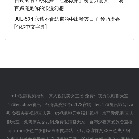
日式風情！櫻花妹「性感微露」誘惑力驚人 千嬌
百媚滿足你的浪漫幻想
JUL-534 永遠不會結束的中出輪姦日子 鈴乃廣香
[有碼中文字幕]
mfc視訊視頻福利
真人視訊美女直播-免費午夜秀視頻聊天室
173liveshow視訊
台灣真愛旅舍ut173官網
live173視訊影音live
秀-免費夫妻視頻真人秀
ut視訊聊天室福利視頻
東亞愛愛網,真人
聊天室
免費床友交友網,免費視訊聊天秀
台灣深夜真愛旅舍直播
app ,mm夜色午夜聊天直播間網站
伊莉論壇首頁,亞洲色成人網