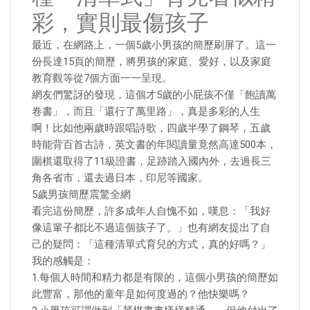
彩，實則最傷孩子
最近，在網路上，一個5歲小男孩的簡歷刷屏了。這一
份長達15頁的簡歷，將男孩的家庭、愛好，以及家庭
教育觀等從7個方面一一呈現。
網友們驚訝的發現，這個才5歲的小屁孩不僅「飽讀萬
卷書」，而且「還行了萬里路」，真是多彩的人生
啊！比如他兩歲時跟唱詩歌，四歲半學了鋼琴，五歲
時能背百首古詩，英文書的年閱讀量竟然高達500本，
圍棋還取得了11級證書，足跡踏入國內外，去過長三
角各省市，還去過日本，印尼等國家。
5歲男孩簡歷震驚全網
看完這份簡歷，許多成年人自愧不如，嘆息：「我好
像這輩子都比不過這個孩子了。」也有網友提出了自
己的疑問：「這種清單式育兒的方式，真的好嗎？」
我的感觸是：
1.每個人時間和精力都是有限的，這個小男孩的簡歷如
此豐富，那他的童年是如何度過的？他快樂嗎？