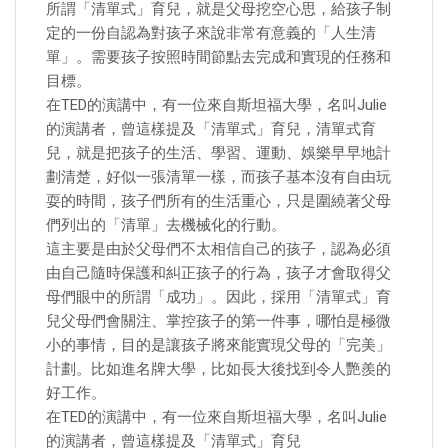
所謂「清單式」育兒，就是父母挖空心思，給孩子制
定的一份自認為對孩子來說非常有意義的「人生清
單」。需要孩子按照時間節點去完成和實現的任務和
目標。
在TED的演講中，有一位來自斯坦福大學，名叫Julie
的演講者，曾這樣提及「清單式」育兒，清單式育
兒，就是把孩子的生活、學習、運動、娛樂早早地計
劃清楚，好似一張清單一樣，而孩子基本沒有自由玩
耍的時間，孩子們所有的生活重心，只是圍繞著父母
們列出的「清單」去機械化的行動。
這主要是由於父母們不太相信自己的孩子，認為必須
由自己隨時保護和糾正孩子的行為，孩子才會取得父
母們眼中的所謂「成功」。因此，採用「清單式」育
兒父母們會關注、掌控孩子的第一件事，哪怕是極微
小的事情，目的是讓孩子將來能實現父母的「完美」
計劃。比如進名牌大學，比如長大後找到令人艷羨的
好工作。
在TED的演講中，有一位來自斯坦福大學，名叫Julie
的演講者，曾這樣提及「清單式」育兒