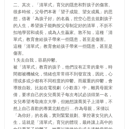
二、其次，「清單式」育兒的隱患和對孩子的傷害。
很多時候，父母們本著「望子成龍、望女成鳳」的思
想，借著「為孩子好」的名義，挖空心思去規劃孩子
的人生，希望孩子能夠按父母制定好的清單，不折不
扣地學習和成長，成為人生贏家。敦不知，這種「清
單式」教育會給孩子帶來一些隱患，甚至是傷害。
這種「清單式」教育會給孩子帶來一些隱患，甚至是
傷害。
1.失去自我，容易抑鬱。
被「清單式」教育的孩子，他們沒有正常的童年，時
間都被機械化，情緒也常常得不到發宣洩，因此，心
理或多或少都有不同程度的抑鬱。而嚴重的抑鬱，會
導致自殺。比如在電視劇《小歡喜》中，離異母親宋
倩，要求自己的女兒喬英子每次考試必須得第一名，
女兒希望考取南京大學，但她想讓喬英子上清華，不
然上自己喜歡的專業北航也行……作為母親，宋倩以
「為你好」的名義，實則緊緊規劃、掌控著女兒的人
生，這就是「清單式」育兒的體現，最終讓上高中的