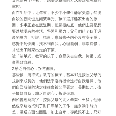
女兒喬英子抑鬱了，她要以跳橋的方式去逃離母親的
掌控。
而在生活中，近年來，不少中小學生離家失聯，然後
自殺的新聞也是頻繁曝光。孩子選擇離家出走的原
因，多半正處在叛逆期，但歸根結底，他們主要是想
要逃離現有的生活、學習和壓力，父母們給了孩子過
多的壓力、批評、指責，導致孩子內心沒有安全感，
感覺不到快樂，找不到自我，心理脆弱，非常抑鬱，
才想出了離家出走的下策。
被「清單式」教育的孩子，容易失去自我、抑鬱，或
會導致自殺。
2.缺乏自信心，叛逆偏激。
那些被「清單式」教育的孩子，基本都是按照父母的
規劃來成長的，他們幾乎沒有機會進行自我選擇，他
們自己所做的決定往往會被父母否定，長期如此，孩
子懷疑自我，缺乏自信心，叛逆偏激。
例如曾經寫萬字，控拆父母的北大畢業生王猛，他雖
然也幸運地找到了對口專業的工作，無奈動手能力
差，溝通方面也困難，加上自卑，導致跟不上，只好