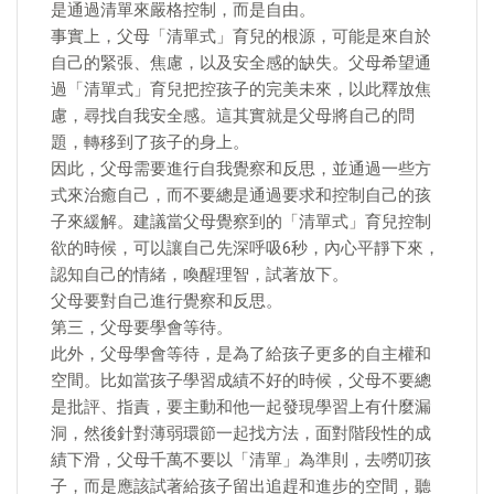
是通過清單來嚴格控制，而是自由。
事實上，父母「清單式」育兒的根源，可能是來自於
自己的緊張、焦慮，以及安全感的缺失。父母希望通
過「清單式」育兒把控孩子的完美未來，以此釋放焦
慮，尋找自我安全感。這其實就是父母將自己的問
題，轉移到了孩子的身上。
因此，父母需要進行自我覺察和反思，並通過一些方
式來治癒自己，而不要總是通過要求和控制自己的孩
子來緩解。建議當父母覺察到的「清單式」育兒控制
欲的時候，可以讓自己先深呼吸6秒，內心平靜下來，
認知自己的情緒，喚醒理智，試著放下。
父母要對自己進行覺察和反思。
第三，父母要學會等待。
此外，父母學會等待，是為了給孩子更多的自主權和
空間。比如當孩子學習成績不好的時候，父母不要總
是批評、指責，要主動和他一起發現學習上有什麼漏
洞，然後針對薄弱環節一起找方法，面對階段性的成
績下滑，父母千萬不要以「清單」為準則，去嘮叨孩
子，而是應該試著給孩子留出追趕和進步的空間，聽