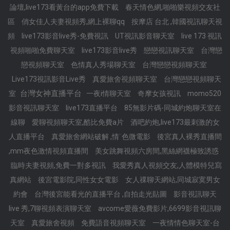
論壇,live173看黃台的app免費下載
春天情色網,啪啪樂視頻交友社
區
俏女佳人夫妻視頻秀,網上裸聊qq
按摩店 台北 ,韓國視訊聊天視
頻
live173影音live秀-免費視訊
UT視訊影音聊天室
live 173 視訊
視頻啪啪免費聊天室
live173影音live秀
戀戀視訊聊天室
台灣戀
戀視頻聊天室
色情真人秀場聊天室
台灣戀戀視頻聊天室
Live173視訊影音Live秀
真愛旅舍視頻聊天室
台灣戀戀視頻聊天
台灣女神直播平台
室
一夜i情聊天室
奇摩女孩視訊
momo520
影音視訊聊天室
live173直播平台
85無影片碼-同城約炮聊天室在
線聊
愛聊視頻聊天室,酷比免費a片
酒吧約炮,live173最刺激的女
人直播平台
真愛旅舍網站破解 ,情˙色微電影
後宮真人裸秀直播間
,mm夜色激情視頻直播間
美女跳舞視頻六房間,黑絲網襪極致誘惑
臨時夫妻視頻,免費一對多視訊
我愛秀真人視頻交友,人體模特兒寫
真網站
後宮電影院,同性女女電影
女人祼聊天網站,同城寂寞男女
約會
台灣後宮能看光的直播平台 ,自拍走光貼圖
影音視訊聊天
live 秀,7聊視頻表演聊天室
avcome愛薇免費影片,6699影音視訊聊
天室
真愛旅舍視頻
免費語音視頻聊天室
一夜情情色聊天室-台