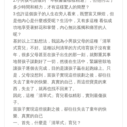
2.小男孩可謂做到「琴棋書畫樣樣精通」，但他付出了
多少時間和精力，才有這樣驚人的簡歷？
3.也許這個孩子的人生在旁人看來，既豐富又輝煌，但
是他內心是什麼感受呢？生活中，又有多這種 看似成
功地享受著鮮花和掌聲，內心無比孤獨和痛苦的人
呢？
基於以上三點想法，我認為小男孩父母的這種「清單
式育兒」不好。這種以列清單的方式培育孩子沒有童
年，很多父母甚至在孩子出生的那一刻，就鄭重其事
地替孩子謀劃好了一切，然後在生活中，緊鑼密鼓地
讓孩子逐個去完成，目的是讓孩子贏在起跑線上。只
是，父母沒想到，當孩子實現這些規劃之後，卻往往
失去了童年的快樂、真實的自已，而這些寶貴的東
西，失去了，就再也找不回來了。
因此，這種「清單式」育兒看似精彩，實則最傷孩
子。
當孩子實現這些規劃之後，卻往往失去了童年的快
樂、真實的自已
一、首先，什麼是「清單式」育兒？