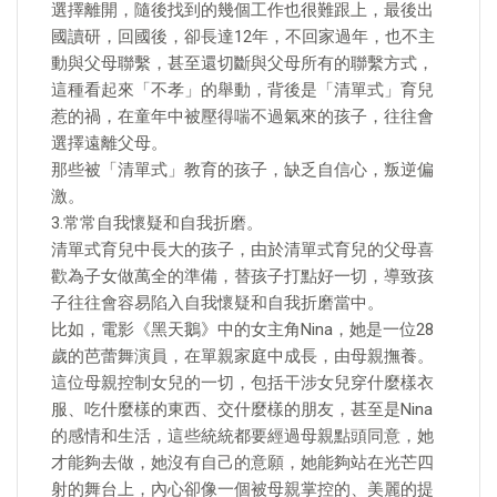
選擇離開，隨後找到的幾個工作也很難跟上，最後出
國讀研，回國後，卻長達12年，不回家過年，也不主
動與父母聯繫，甚至還切斷與父母所有的聯繫方式，
這種看起來「不孝」的舉動，背後是「清單式」育兒
惹的禍，在童年中被壓得喘不過氣來的孩子，往往會
選擇遠離父母。
那些被「清單式」教育的孩子，缺乏自信心，叛逆偏
激。
3.常常自我懷疑和自我折磨。
清單式育兒中長大的孩子，由於清單式育兒的父母喜
歡為子女做萬全的準備，替孩子打點好一切，導致孩
子往往會容易陷入自我懷疑和自我折磨當中。
比如，電影《黑天鵝》中的女主角Nina，她是一位28
歲的芭蕾舞演員，在單親家庭中成長，由母親撫養。
這位母親控制女兒的一切，包括干涉女兒穿什麼樣衣
服、吃什麼樣的東西、交什麼樣的朋友，甚至是Nina
的感情和生活，這些統統都要經過母親點頭同意，她
才能夠去做，她沒有自己的意願，她能夠站在光芒四
射的舞台上，內心卻像一個被母親掌控的、美麗的提