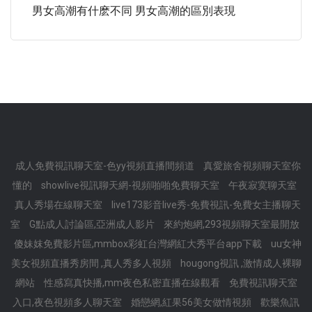
男女高潮有什麽不同 男女高潮的區別表現
成人免費視訊聊天室-色yy視頻直播間頻道
真愛旅舍視頻聊天室你
懂的
showlive視訊聊天網-視頻啪啪免費聊天室
午夜寂寞聊天室
真人秀場在線聊天室
live173影音live秀-免費視訊-免費女主播聊天
室
G點成人討論區,亞洲成人影片
來約炮網,293視頻聊天室最開放
傻妹妺免費影片區,mmbox彩虹台灣網紅大秀平台app下載
uu女神
美女視頻直播秀房間 ,真人秀多人視頻
hougong視訊 ,激情成人裸聊
網站
性感寫真快播,mm夜色私密直播在線觀看
免費視訊聊天室
入口,夜色視頻多人聊天室
婚戀網,紅果56美女做情視頻
歡樂魚訊