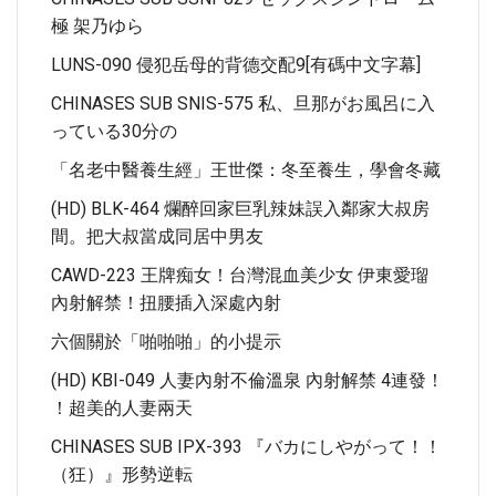
極 架乃ゆら
LUNS-090 侵犯岳母的背德交配9[有碼中文字幕]
CHINASES SUB SNIS-575 私、旦那がお風呂に入
っている30分の
「名老中醫養生經」王世傑：冬至養生，學會冬藏
(HD) BLK-464 爛醉回家巨乳辣妹誤入鄰家大叔房
間。把大叔當成同居中男友
CAWD-223 王牌痴女！台灣混血美少女 伊東愛瑠
內射解禁！扭腰插入深處內射
六個關於「啪啪啪」的小提示
(HD) KBI-049 人妻內射不倫溫泉 內射解禁 4連發！
！超美的人妻兩天
CHINASES SUB IPX-393 『バカにしやがって！！
（狂）』形勢逆転