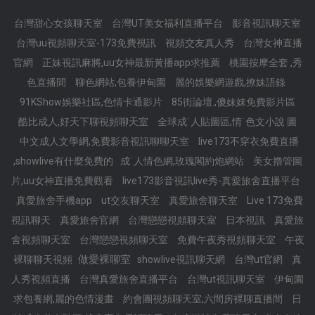
台灣甜心女孩聊天室
台灣UT美女福利直播平台
影音視訊聊天室
台灣uu視頻聊天室-173免費視訊
視頻交友真人秀
台灣女神直播
官網
正妹視訊麻將,uu女神最新黃播app求推薦
桃園按摩全套 ,秀
色直播間
聊色網站,包養伊甸園
麗的娛樂網遊戲,撩妹語錄
91KShow娛樂社區,色情卡通影片
85街論壇.,傻妹妺免費影片區
酷比成人,好天下聊視頻聊天室
全球成˙人貼圖區,情˙色文小說 圖
中文成人文學網,免費影音視訊聊聊天室
live173不穿衣免費直播
,showlive有什麼免費的
成˙人情色網,玫瑰閣約炮網站
美女擼管圖
片,uu女神直播免費觀看
live173影音視訊live秀-真愛旅舍直播平台
真愛旅舍手機app
ut交友聊天室
真愛旅舍聊天室
Live 173免費
視訊聊天
真愛旅舍官網
台灣戀戀視頻聊天室
日本視訊
真愛旅
舍視頻聊天室
台灣戀戀視頻聊天室
免費午夜秀視頻聊天室
午夜
做愛裸聊室
裸聊聊天視頻
showlive視訊聊天網
台灣ut官網
真
人秀視頻直播
台灣真愛旅舍直播平台
台灣ut視訊聊天室
伊甸園
求包養網,麗的色情漫畫
約會團視頻聊天室,六間房裸聊直播間
日