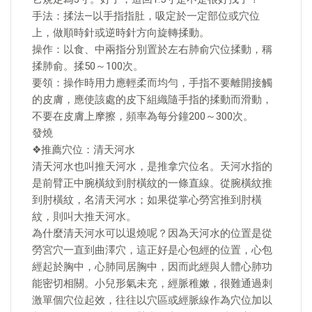
手法：揉法—以手指指肚，吸定於一定部位或穴位
上，做順時針或逆時針方向旋轉揉動。
操作：以食、中兩指分別置於左右肺俞穴位揉動，稱
揉肺俞。揉50～100次。
要領：操作時用力應輕柔而均勻，手指不要離開接觸
的皮膚，應使該處的皮下組織隨手指的揉動而滑動，
不要在皮膚上摩擦，頻率為每分鐘200～300次。
發燒
❖推薦穴位：清天河水
清天河水也叫推天河水，是推拿穴位名。天河水指的
是前臂正中腕橫紋到肘橫紋的一條直線。從腕橫紋推
到肘橫紋，名清天河水；如果從掌心勞宮推到肘橫
紋，則叫大推天河水。
為什麼清天河水可以退燒呢？因為天河水的位置是從
勞宮穴一直到曲澤穴，這正好是心包經的位置，心包
經起於胸中，心肺同居胸中，因而此經與人體心肺功
能密切相關。小兒形氣未充，經脈稚嫩，很難通過刺
激單個穴位起效，往往以穴區或經脈線作為穴位加以