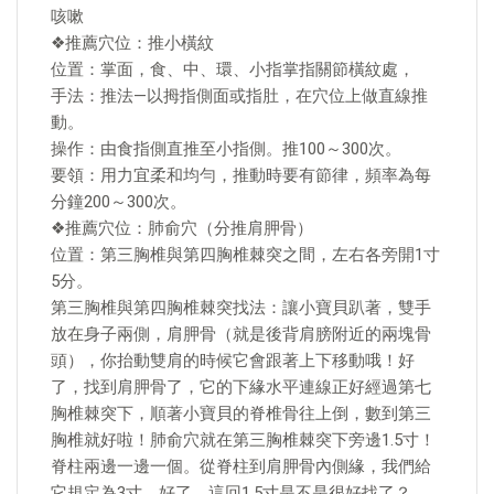
咳嗽
❖推薦穴位：推小橫紋
位置：掌面，食、中、環、小指掌指關節橫紋處，
手法：推法—以拇指側面或指肚，在穴位上做直線推
動。
操作：由食指側直推至小指側。推100～300次。
要領：用力宜柔和均勻，推動時要有節律，頻率為每
分鐘200～300次。
❖推薦穴位：肺俞穴（分推肩胛骨）
位置：第三胸椎與第四胸椎棘突之間，左右各旁開1寸
5分。
第三胸椎與第四胸椎棘突找法：讓小寶貝趴著，雙手
放在身子兩側，肩胛骨（就是後背肩膀附近的兩塊骨
頭），你抬動雙肩的時候它會跟著上下移動哦！好
了，找到肩胛骨了，它的下緣水平連線正好經過第七
胸椎棘突下，順著小寶貝的脊椎骨往上倒，數到第三
胸椎就好啦！肺俞穴就在第三胸椎棘突下旁邊1.5寸！
脊柱兩邊一邊一個。從脊柱到肩胛骨內側緣，我們給
它規定為3寸。好了，這回1.5寸是不是很好找了？