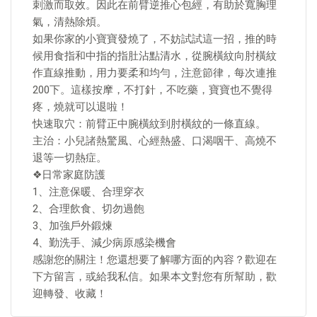
刺激而取效。因此在前臂逆推心包經，有助於寬胸理
氣，清熱除煩。
如果你家的小寶寶發燒了，不妨試試這一招，推的時
候用食指和中指的指肚沾點清水，從腕橫紋向肘橫紋
作直線推動，用力要柔和均勻，注意節律，每次連推
200下。這樣按摩，不打針，不吃藥，寶寶也不覺得
疼，燒就可以退啦！
快速取穴：前臂正中腕橫紋到肘橫紋的一條直線。
主治：小兒諸熱驚風、心經熱盛、口渴咽干、高燒不
退等一切熱症。
❖日常家庭防護
1、注意保暖、合理穿衣
2、合理飲食、切勿過飽
3、加強戶外鍛煉
4、勤洗手、減少病原感染機會
感謝您的關注！您還想要了解哪方面的內容？歡迎在
下方留言，或給我私信。如果本文對您有所幫助，歡
迎轉發、收藏！