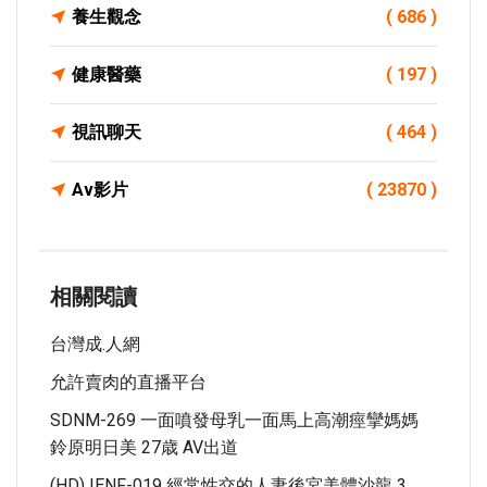
養生觀念
( 686 )
健康醫藥
( 197 )
視訊聊天
( 464 )
Av影片
( 23870 )
相關閱讀
台灣成.人網
允許賣肉的直播平台
SDNM-269 一面噴發母乳一面馬上高潮痙攣媽媽
鈴原明日美 27歳 AV出道
(HD) IENF-019 經常性交的人妻後宮美體沙龍 3