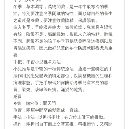
冬季，草木凋零，萬物閉藏，是一年中最寒冷的季
節。特別要注意冬季閉藏的特性，而順應自然的養生
之道就是養藏，要注意收藏陰精，保護陽氣。
進入冬季，早晚溫差較大，氣候乾燥，兒童具有陽常
有餘，陰常不足，臟腑嬌嫩，形氣未充的特點。肺氣
不固、脾常不足的孩子冬季容易誘發呼吸道疾病以及
胃腸道疾病，因此做好兒童的冬季防護就顯得尤為重
要。
手把手學習小兒推拿方法
小兒推拿是中醫的一種傳統療法，通過一些特定的手
法作用於患兒體表的特定部位，以調整機體的生理和
病理狀態。手把手學習如何防治冬季兒童常見的感
冒、發燒、咳嗽等疾病。滿滿的乾貨。
感冒
❖第一個穴位：開天門
位置：兩眉中間至前髮際成一直線。
手法：推法—以拇指指肚，在穴位上做直線推動。
操作：兩拇指自下而上交替直推，稱推攢竹，又稱開