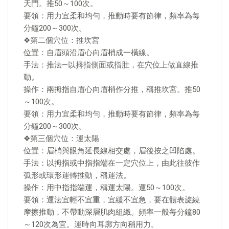
天門。推50～100次。
要領：用力宜柔和均勻，推動時要有節律，頻率為每
分鐘200～300次。
❖第二個穴位：推坎宮
位置：自眉頭沿眉心向眉梢成一橫線。
手法：推法—以拇指側面或指肚，在穴位上做直線推
動。
操作：兩拇指自眉心向眉梢作分推，稱推坎宮。推50
～100次。
要領：用力宜柔和均勻，推動時要有節律，頻率為每
分鐘200～300次。
❖第三個穴位：運太陽
位置：眉梢與眼角延長線相交處，眉後按之凹陷處。
手法：以拇指或中指指端在一定穴位上，由此往彼作
弧形或環形運轉推動，稱運法。
操作：用中指指端運，稱運太陽。運50～100次。
要領：運法宜輕不宜重，宜緩不宜急，要在體表旋繞
摩擦推動，不帶動深層肌肉組織。頻率一般每分鐘80
～120次為宜。運時向耳廓方向稍用力。