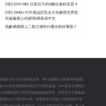
(HD) GVH-082 社長兒子的H般社會科見習 4
(HD) SKMJ-074 搭訕巨乳女大生解惑宅男意
外破處插入內射[有碼高清中文
高齡媽媽懷上二胎之後吃什麼比較好養胎？
眉視訊交友-美女福利視頻秀
85cc免費影片觀看,情色漫畫
圖,mm夜色免費聊刺激的不封號的直播
mm夜色台灣網紅
美女跳舞視頻六房間,黑絲網襪極致誘惑
漂亮美女午夜劇場,
-live173影音live秀
真愛旅舍夫妻真人秀視頻聊天室
ve173影音live秀-免費視訊
Live173影音視訊Live秀
真人性