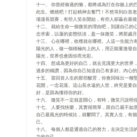
十一、 你曾經偷過的懶，都將成為打在你臉上的
此生。燃燒吧！打起精神去奮鬥！不然等到白首老
場漫長競賽，有些人笑在開始，有些人卻贏在最後
十二、 就給生命一個微笑的理由吧，別讓自己的
念求索，以蓮的姿態恬淡，盈一抹微笑，將那歲月
十三、 心在哪裡，收穫就在哪裡。人這一生能力
陽光的人，做一個積極向上的人，用正能量激發自
陽光，世界也會因你而光彩。
十四、 想成為更好的自己，就去見識更大的世界
過多的稱讚，因為你自己知道自己有多好。內心的
十五、 當回首人生的那些酸苦，你會回味出一種
花開，一念花落。這山長水遠的人世，終究是要自
好，是因為懂得你的好。
十六、 微笑不一定就是開心，有時，微笑只說明
十七、 人要找快樂，其實很簡單，跟自己最不如
自己最風光的時候比，就鬱悶了。其實人生，有個
己。
十八、 每個人都是通過自己的努力，去決定生活
力的自己。