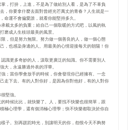
巴掌，打拚，上進，不是為了做給別人看，是為了不辜負
去，你要拿什麼去面對曾經光芒萬丈的青春？人生就是一
，命運不會偏愛誰，就看你能堅持多久。
心承載太多的負重；給自己一個取暖的方式吧，以風的執
打磨成人生枝頭最美的風景。
有限，但是努力無限。努力做一個善良的人，做一個心態
己，也感染身邊的人。用最美的心情迎接每天的朝陽！你
，認識更多奇妙的人，汲取更廣泛的知識。你不需要別人
強大，永遠勝過外表的浮華。
堅強；當你學會放手的時候，你會發現你已經擁有。一念
己走下去。有的人對你好，是因為你對他好，有的人對你
你很堅強。
意的時候比比，就快樂了。人，要找不快樂也很簡單，跟
積極心理學，還有個消極心理學；快不快樂都取決於你自
的樣子。別再蹉跎時光，別讓明天的你，怨恨今天不夠努