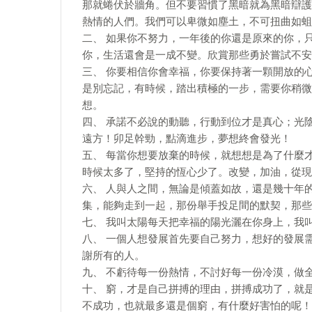
那就蜷伏於牆角。但不要習慣了黑暗就為黑暗辯護
熱情的人們。我們可以卑微如塵土，不可扭曲如蛆
二、 如果你不努力，一年後的你還是原來的你，
你，生活還會是一成不變。欣賞那些勇於嘗試不安
三、 你要相信你會幸福，你要保持著一顆開放的
是別忘記，有時候，踏出積極的一步，需要你稍微
想。
四、 承諾不必說的動聽，行動到位才是真心；光
遠方！卯足幹勁，點滴進步，夢想終會發光！
五、 每當你想要放棄的時候，就想想是為了什麼
時候太多了，堅持的恆心少了。改變，加油，從現
六、 人與人之間，無論是傾蓋如故，還是幾十年
集，能夠走到一起，那份舉手投足間的默契，那些
七、 我叫太陽每天把幸福的陽光灑在你身上，我
八、 一個人想發展首先要自己努力，想好的發展
謝所有的人。
九、 不虧待每一份熱情，不討好每一份冷漠，做
十、 窮，才是自己拼搏的理由，拼搏成功了，就
不成功，也就最多還是個窮，有什麼好害怕的呢！