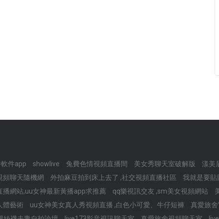
軟件app
showlive
兔費色情視頻直播間
美女秀聊天室破解版
漾美
球視頻聊天隨機網
外拍麻豆拍到床上去了 ,社交視頻直播社區
我就是要貼
播網站,uu女神最新黃播app求推薦
qq樂視訊交友 ,sm美女視頻網站
美人體藝術
uu女神美女真人秀視頻直播 ,白色小可愛、牛仔短褲
真愛旅舍官網
腿絲襪夫妻自拍論壇
live173影音視訊聊天室
真愛旅舍視頻聊天室
li