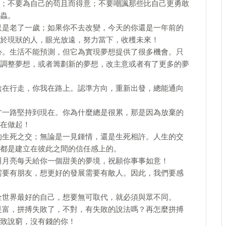
；不要為自己的苟且而得意；不要嘲諷那些比自己更勇敢
蟲。
只是老了一歲；如果你不去改變，今天的你還是一年前的
於現狀的人，眼光放遠，努力當下，收穫未來！
心。生活不能預測，但它為實現夢想提供了很多機會。只
調整夢想，或者籌劃新的夢想，改主意或者有了更多的夢
陰在行走，你我在路上。認準方向，重新出發，總能通向
才一路堅持到現在。你為什麼總是很累，那是因為放棄的
在做起！
的生死之交；無論是一見鍾情，還是生死相許。人生的交
都是建立在彼此之間的信任感上的。
叫月亮每天給你一個甜美的夢境，祝願你事事如意！
需要有朋友，想更好的發展需要有敵人。因此，我們要感
全世界最好的自己，想要無可取代，就必須與眾不同。
是富，拼搏失敗了，不對，有失敗的說法嗎？再怎麼拼搏
致說窮，沒有錢的你！