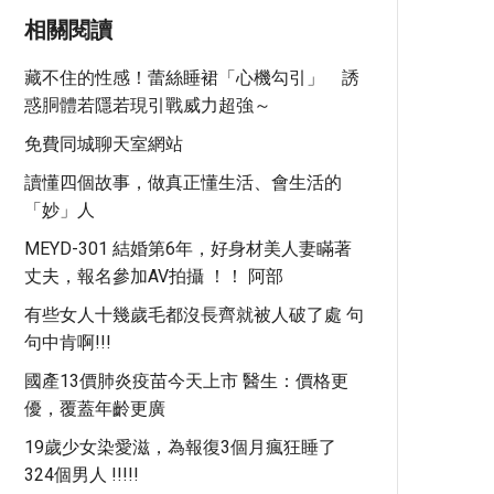
相關閱讀
藏不住的性感！蕾絲睡裙「心機勾引」 誘
惑胴體若隱若現引戰威力超強～
免費同城聊天室網站
讀懂四個故事，做真正懂生活、會生活的
「妙」人
MEYD-301 結婚第6年，好身材美人妻瞞著
丈夫，報名參加AV拍攝 ！！ 阿部
有些女人十幾歲毛都沒長齊就被人破了處 句
句中肯啊!!!
國產13價肺炎疫苗今天上市 醫生：價格更
優，覆蓋年齡更廣
19歲少女染愛滋，為報復3個月瘋狂睡了
324個男人 !!!!!