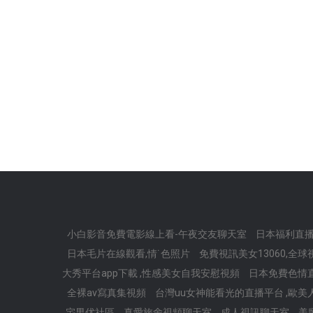
小白影音免費電影線上看-午夜交友聊天室
日本福利直播
日本毛片在線觀看,情˙色照片
免費視訊美女13060,全
大秀平台app下載 ,性感美女自我安慰視頻
日本免費色情直
全裸av寫真集視頻
台灣uu女神能看光的直播平台 ,歐
宅男优社區
真愛旅舍視頻聊天室
成人視訊聊天室
美