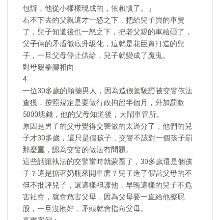
包辦，他從小樣樣現成的，依賴慣了。」
看不下去的父親這才一怒之下，把給兒子買的車賣
了，兒子知道後也一怒之下，把老父親的車給砸了，
父子倆的矛盾徹底升級化，這就是花巨資打造的兒
子，一旦父母停止供給，兒子就變成了魔鬼。
對母親拳腳相向
4.
一位30多歲的順德男人，因為造假駕駛證被交警依法
查獲，按照規定是要做行政拘留半個月，外加罰款
5000塊錢，他的父母知道後，大鬧車管所。
原因是男子的父母覺得交警做的太過分了，他們的兒
子才30多歲，還只是個孩子，交警不該對一個孩子罰
那麼重，認為交警的做法有問題。
這些話讓執法的交警當時就蒙圈了，30多歲還是個孩
子？這是掂著奶瓶來開車麽？兒子造了假當父母的不
但不批評兒子，還這樣袒護他，早晚這樣的兒子不危
害社會，就會危害父母，因為父母要一直給他擦屁
股，一旦沒擦好，矛頭就會指向父母。