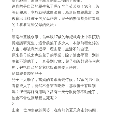
活的絕望，這位母親真的從五樓跳下喪生。
這真的是自己的親生兒子嗎？含辛茹苦養了30年，沒
等到報恩，竟然就變成白眼狼，為這個母親悲哀，為
教育出這樣孩子的父母悲哀，兒子的無情都是誰造成
的？看看這些父母的做法：
1.
湖南神童魏永康，當年以17歲的年紀就考上中科院碩
博連讀研究生，這曾羨煞了多少人，本該前程似錦的
人生，卻被意外退學，理由是，生活不能自理。
原來是母親太專註兒子的學業，除了讀書學習，別的
啥都不讓他干，一直長到17歲，兒子都沒幹過任何家
務，包括自己的穿衣吃飯都需要人侍候。
給母親要錢的兒子
兒子上大學了，當媽的還跟著去侍候，17歲的男生眼
看都成人了，竟然不會穿衣吃飯，那跟傻子有區別
嗎？學習再好有用嗎？當有一天母親侍候不動他了，
他會不會也讓母親去死呢？
2.
山東一位70多歲的阿婆，在炎熱的夏天奔走於街頭，