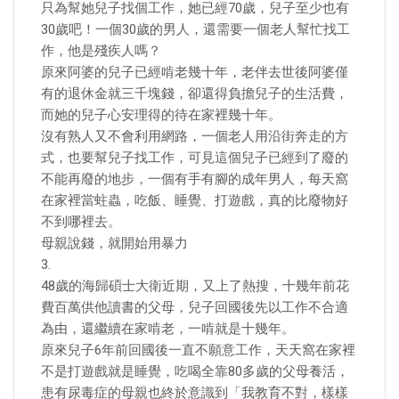
只為幫她兒子找個工作，她已經70歲，兒子至少也有
30歲吧！一個30歲的男人，還需要一個老人幫忙找工
作，他是殘疾人嗎？
原來阿婆的兒子已經啃老幾十年，老伴去世後阿婆僅
有的退休金就三千塊錢，卻還得負擔兒子的生活費，
而她的兒子心安理得的待在家裡幾十年。
沒有熟人又不會利用網路，一個老人用沿街奔走的方
式，也要幫兒子找工作，可見這個兒子已經到了廢的
不能再廢的地步，一個有手有腳的成年男人，每天窩
在家裡當蛀蟲，吃飯、睡覺、打遊戲，真的比廢物好
不到哪裡去。
母親說錢，就開始用暴力
3.
48歲的海歸碩士大衛近期，又上了熱搜，十幾年前花
費百萬供他讀書的父母，兒子回國後先以工作不合適
為由，還繼續在家啃老，一啃就是十幾年。
原來兒子6年前回國後一直不願意工作，天天窩在家裡
不是打遊戲就是睡覺，吃喝全靠80多歲的父母養活，
患有尿毒症的母親也終於意識到「我教育不對，樣樣