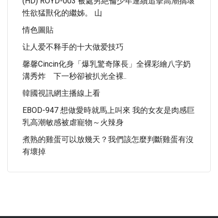
(HD) ROYD-003 被處男絶倫少年連續追擊高潮搞壞
性欲猛獸化的繼姊。 山
情色圖貼
让人爱不释手的十大做爱技巧
馨馨cincin化身「爆乳驚奇隊長」全裸彩繪八字奶
溝秀炸 下一秒卻被扒光全裸..
韓國視訊網主播線上看
EBOD-947 想做愛時就馬上叫來 我的女友是肉感巨
乳高潮敏感被虐寵物～火辣身
煮熟的雞蛋可以放幾天？我們該怎麼判斷雞蛋有沒
有壞掉