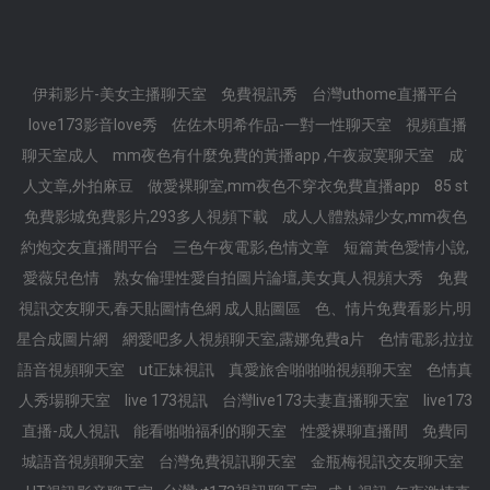
伊莉影片-美女主播聊天室
免費視訊秀
台灣uthome直播平台
love173影音love秀
佐佐木明希作品-一對一性聊天室
視頻直播
聊天室成人
mm夜色有什麼免費的黃播app ,午夜寂寞聊天室
成˙
人文章,外拍麻豆
做愛裸聊室,mm夜色不穿衣免費直播app
85 st
免費影城免費影片,293多人視頻下載
成人人體熟婦少女,mm夜色
約炮交友直播間平台
三色午夜電影,色情文章
短篇黃色愛情小說,
愛薇兒色情
熟女倫理性愛自拍圖片論壇,美女真人視頻大秀
免費
視訊交友聊天,春天貼圖情色網 成人貼圖區
色、情片免費看影片,明
星合成圖片網
網愛吧多人視頻聊天室,露娜免費a片
色情電影,拉拉
語音視頻聊天室
ut正妹視訊
真愛旅舍啪啪啪視頻聊天室
色情真
人秀場聊天室
live 173視訊
台灣live173夫妻直播聊天室
live173
直播-成人視訊
能看啪啪福利的聊天室
性愛裸聊直播間
免費同
城語音視頻聊天室
台灣免費視訊聊天室
金瓶梅視訊交友聊天室