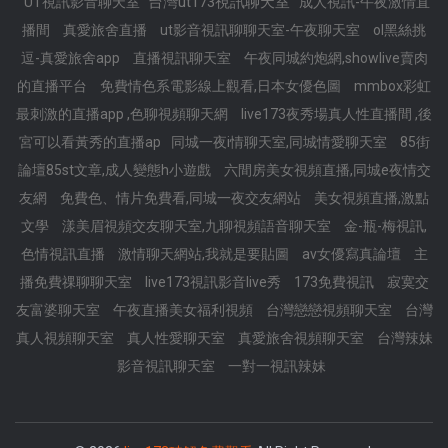
台灣ut173視訊聊天室
UT視訊影音聊天室
成人視訊-午夜激情直
播間
真愛旅舍直播
ut影音視訊聊聊天室-午夜聊天室
ol黑絲挑
逗-真愛旅舍app
直播視訊聊天室
午夜同城約炮網,showlive賣肉
的直播平台
免費情色系電影線上觀看,日本女優色圖
mmbox彩虹
最刺激的直播app ,色聊視頻聊天網
live173夜秀場真人性直播間 ,後
宮可以看黃秀的直播ap
同城一夜i情聊天室,同城情愛聊天室
85街
論壇85st文章,成人變態h小遊戲
六間房美女視頻直播,同城e夜情交
友網
免費色、情片免費看,同城一夜交友網站
美女視頻直播,激點
文學
漾美眉視頻交友聊天室,九聊視頻語音聊天室
金-瓶-梅視訊,
色情視訊直播
激情聊天網站,我就是要貼圖
av女優寫真論壇
主
播免費祼聊聊天室
live173視訊影音live秀
173免費視訊
寂寞交
友富婆聊天室
午夜直播美女福利視頻
台灣戀戀視頻聊天室
台灣
真人視頻聊天室
真人性愛聊天室
真愛旅舍視頻聊天室
台灣辣妹
影音視訊聊天室
一對一視訊辣妹