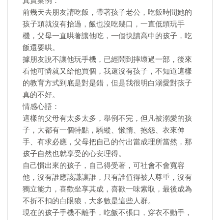
真實案例：
前幾天去朋友請吃飯，帶著孩子老公，吃飯時間她的
孩子頭就沒有抬過，飯也沒吃幾口，一直低頭玩手
機，父母一直哄著讓他吃，一個快讀高中的孩子，吃
飯還要哄。
據朋友說不讓他玩手機，已經鬧到摔壞過一部，後來
看他可憐就又給他買個，我還沒有孩子，不知道這樣
的教育方式到底是對是錯，但是我很明白溺愛對孩子
真的不好。
情感心語：
這樣的父母有太多太多，舉例不完，但凡被溺愛的孩
子，大都有一個特點，驕縱、懶惰、抱怨、衣來伸
手、有求必應，父母把自己的付出當成理所當然，那
孩子自然也就享受的心安理得。
自己慣出來的孩子，自己得受著，可社會不會寬容
他，沒有誰應該謙讓誰，只有誰值得被人尊重，沒有
獨立能力，喜歡坐享其成，喜歡一味索取，最後成為
不折不扣的白眼狼，大多數是這些人群。
現在的孩子手機不離手，吃飯不張口，穿衣不動手，