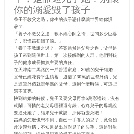
你的溺愛毀了孩子
養子不教父之過，你生的孩子憑什麼讓世界給你慣
著？
「養子不教父之過，教不經心師之惰，世間多少巨嬰
子，都怪當初餵了狼。」
「養子不教誰之過？」答案當然是父母之過，父母是
孩子來到這個世上，第一次接觸到的人群，他們對孩
子的健康成長擔負主要的責任。
在天津南二馬路的一戶普通家庭，30歲的兒子結婚，
父母已經花費平生積蓄，還借了30萬的巨資外債，光
是這筆外債就讓年邁的父母，還到什麼時候，可這些
還不算完。
快到結婚的時候，兒子又要父母再拿6萬彩禮錢，沒有
就鬧，可憐的老父母哪裡還有錢，心疼兒子的母親說
要逼死她了，結果兒子就說，那你就去死吧！
當媽的怎麼也想不到，自己一手養大的兒子，竟會如
此冷漠無情，不知道是出於對兒子的失望，還是對生