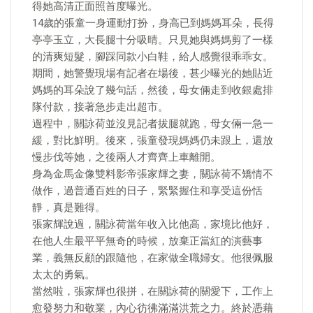
得她高清正面照首度曝光。
14歲的張童一身運動打扮，身高已到媽媽耳朵，長得
亭亭玉立，大長腿十分吸晴。只見她與媽媽剪了一樣
的清爽短髮，腳踩同款小白鞋，給人感覺很乖乖女。
期間，她警覺現場有記者在場後，甚少曝光的她貼近
媽媽的耳朵說了幾句話，然後，母女倆走到收銀處排
隊付款，接著急步走出超市。
過程中，關詠荷並沒見記者拔腿就跑，母女倆一急一
緩，對比鮮明。後來，張童發現媽媽仍未跟上，還放
慢步伐等她，之後兩人才齊齊上車離開。
身為金馬金像雙料影帝張家輝之妻，關詠荷不矯情不
做作，過普通百姓的日子，緊緊握住和享受這份恬
靜，真是難得。
張家輝說過，關詠荷當年收入比他高，家境比他好，
在他人生最平平無奇的時候，放棄正當紅的演藝事
業，義無反顧的跟隨他，在家做全職婦女。他很佩服
太太的勇氣。
當然啦，張家輝也很拼，在關詠荷的關愛下，工作上
愈發努力和敬業，內心彷彿滿滿洪荒之力。終於憑藉