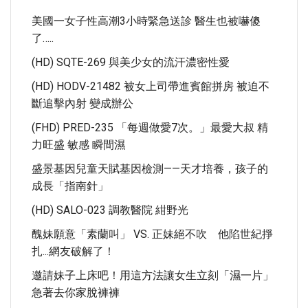
美國一女子性高潮3小時緊急送診 醫生也被嚇傻
了…..
(HD) SQTE-269 與美少女的流汗濃密性愛
(HD) HODV-21482 被女上司帶進賓館拼房 被迫不
斷追擊內射 變成辦公
(FHD) PRED-235 「每週做愛7次。」最愛大叔 精
力旺盛 敏感 瞬間濕
盛景基因兒童天賦基因檢測——天才培養，孩子的
成長「指南針」
(HD) SALO-023 調教醫院 紺野光
醜妹願意「素蘭叫」 VS. 正妹絕不吹 他陷世紀掙
扎...網友破解了！
邀請妹子上床吧！用這方法讓女生立刻「濕一片」
急著去你家脫褲褲