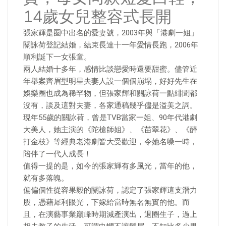
14歲女兒整容式長開
張家輝是圈中出名的愛妻號，2003年與「港劇一姐」
關詠荷登記結婚，結束長達十一年愛情長跑，2006年
順利誕下一女張童。
兩人結婚十多年，感情比談戀愛時還要甜蜜。儘管近
年舉案齊眉型明星夫妻人設一個個崩塌，好好先生在
娛樂圈也成為稀罕物，但張家輝和關詠荷一點緋聞都
沒有，談及這對夫妻，各家通稿幾乎儘是溢美之詞。
現年55歲的關詠荷，曾是TVB當家一姐、90年代港劇
大美人，她主演的《陀槍師姐》、《苗翠花》、《醉
打金枝》等經典老港劇皆大受歡迎，令她名噪一時，
陪伴了一代人成長！
值得一提的是，如今的張家輝有多風光，當年的他，
就有多落魄。
偏偏個性從容果毅的關詠荷，認定了張家輝這支潛力
股，憑藉犀利眼光，下嫁給當時無名無實的他。而
且，在演藝事業巔峰時期減產演出，退圈生子，過上