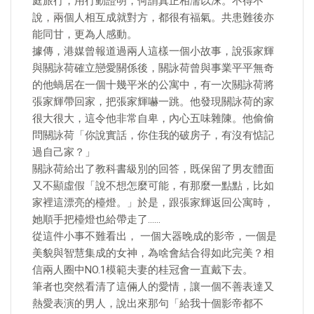
庭旅行，用行動證明，何謂真正相濡以沫。不得不
說，兩個人相互成就對方，都很有福氣。共患難後亦
能同甘，更為人感動。
據傳，港媒曾報道過兩人這樣一個小故事，說張家輝
與關詠荷確立戀愛關係後，關詠荷曾與事業平平無奇
的他蝸居在一個十幾平米的公寓中，有一次關詠荷將
張家輝帶回家，把張家輝嚇一跳。他發現關詠荷的家
很大很大，這令他非常自卑，內心五味雜陳。他偷偷
問關詠荷「你說實話，你住我的破房子，有沒有惦記
過自己家？」
關詠荷給出了教科書級別的回答，既保留了男友體面
又不顯虛假「說不想怎麼可能，有那麼一點點，比如
家裡這漂亮的檯燈。」於是，跟張家輝返回公寓時，
她順手把檯燈也給帶走了……
從這件小事不難看出， 一個大器晚成的影帝，一個是
美貌與智慧集成的女神，為啥會結合得如此完美？相
信兩人圈中NO.1模範夫妻的桂冠會一直戴下去。
筆者也突然看清了這倆人的愛情，讓一個不善表達又
熱愛表演的男人，說出來那句「給我十個影帝都不