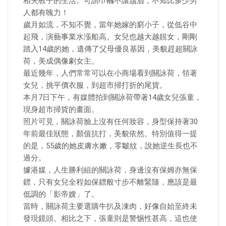
相夫教子的生活。可謂巾幗不讓鬚眉，不知比多少男
人都有魄力！
歲月如流，不知不覺，當年她嫁的窮小子，從低谷中
起飛，演藝事業水漲船高。女兒也越大越靚女，剛剛
踏入14歲的她，遺傳了父母優良基因，美貌趕超關詠
荷，美成偶像劇女主。
最近幾年，人們常常可以在小商場看到關詠荷，領著
女兒，挑平價衣服，到超市掃打折的尾貨。
本月7日下午，有媒體拍到關詠荷帶著14歲女兒張童，
現身超市掃貨的畫面。
照片可見，關詠荷臉上沒有任何妝容，身型保持著30
年前最佳狀態，顏值抗打，美貌依然。特別值得一提
的是，55歲的她皮膚水嫩，零皺紋，說她逆生長也不
過分。
據港媒，人生勝利組的關詠荷，身邊沒有保姆亦無保
鏢，只有女兒全程如保鏢般寸步不離緊隨，應該是最
低調的「影帝嫂」了。
當時，關詠荷主要選購牛扒及凍肉，好像自始至終未
發現鏡頭。相比之下，張童則是警惕性甚高，這也使