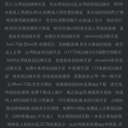
照片,台灣視頻聊聊天室
美女秀視頻社區,台灣色情視訊聊天
8090
夫妻真人秀網址,85cc,免費成人情色電影播放
美女福利視頻秀,打飛
專用專用網免費影片
美女性感臀部圖片,在線成人毛片
情色排行
榜,85街官網免費影片新版
85街官網,s383美女真人秀視頻直播
真
愛旅舍視頻聊天室
免費語音視頻聊天室
uthome視訊聊天室
live173影音live秀-免費視訊
花蝴蝶直播 美女主播福利視頻
春宮
成人文學
台灣辣妹視訊聊天室
UT173視訊聊天UT網際空間聊天
6699台灣辣妹視訊聊天室
真愛旅舍視頻聊天室
showlive影音視
午夜聊天室
訊聊天室
免費午夜秀視頻聊天室
173免費視訊聊天
室
情色視訊聊天室-色情視頻直播間
真愛旅舍台灣一對一聊天室
台灣live173影音官方網站
能看啪啪福利的直播app下載
後宮激
情視頻直播間 ,免費下載成人圖片
瘋正妹論壇,褲襪美女視頻
玫瑰
情人網同城聊天室,小野麻里
10元裸聊直播,金情社聊天室
少婦的
微信裸聊錄圖,成熟美女性裸體
免費A片網站,免費線上夫妻視訊聊
天
s383黃播app ,中文成人
美女裸聊視頻互動,一本道京東熱影院
聊聊多人視頻社區,5278直播提示
uu女神最新黃播app求推薦 ,美