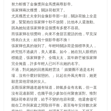
努力斬獲了金像獎與金馬獎兩尊影帝。
張家輝兩次獲獎，關詠荷都哭了。
尤其獲悉丈夫拿到金像影帝那一刻，關詠荷臉上全是
淚，緊緊抱住張家輝十秒不放開，比他本人還激動。
因為她知道張家輝拿這個獎有多麼不容易。
而張家輝在領獎時，向來不會甜言蜜語的他，罕見深
情表白太太：給我十個影帝都不換！
張家輝也真的做到了。年輕時關詠荷是個標準美人，
終究抵不過歲月，美人遲暮。如今，她在別人眼裡的
標籤是，張家輝妻子、全職太太，當年鋒芒被張家輝
完全掩蓋，許多年輕人已叫不出她的名字。
不過，對此她的回應風輕雲淡「 娛樂圈不過是名利
場，沒有什麼好留戀的。」比起在外風光奪目，她更
願意當他背後的女人。
反觀張家輝越老越有味道，帥氣多金有名氣，但一直
沒有花邊新聞，也幾乎很少參加任何聚會派對。惟對
關詠荷奉若珍寶，給予不變的包容和愛。他還會儘可
能在工作與家庭之間取得平衡，甚至每年安排數次家