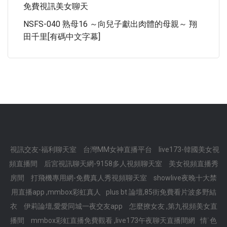
免費視訊美女聊天
NSFS-040 熟母16 ～向兒子獻出肉體的母親～ 翔
田千里[有碼中文字幕]
視訊交友-福利聊天室
台灣MM女神直播平台
live173-韓國美女視
頻直播間
后宮視訊聊天網-9158多人視頻聊天室
美女視頻直播秀
房間
打飛機專用網-免費真人秀視頻聊天室
showlive夜晚十大禁
用直播app ,mmbox彩虹真人
plus bt 論壇,85街免費看片波多野結
衣
伊莉論壇,愛愛同城一夜交友app
怎麼撩女友 ,第九視頻美女直
播間
mmbox彩虹直播免費觀看 ,live173午夜聊天直播間網
情˙色