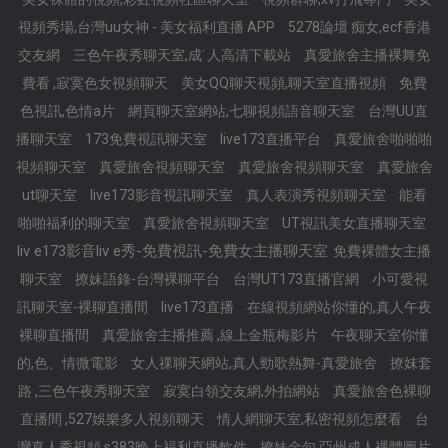
視頻秀場,台灣uu女神 - 美女福利直播 APP
5278論壇 痴女,ecf香港
交友網
三色午夜秀聊天室,成˙人高清下載站
真愛旅舍主播裸舞免
費看 ,寂寞色女視頻聊天
美女QQ聊天視頻,聊天室直播視頻
免費
色視訊,色情a片
網頁聊天室網站,七聊視頻語音聊天室
台灣UU直
播聊天室
173免費視訊聊天室
live173直播平台
真愛旅舍啪啪啪
視頻聊天室
真愛旅舍視頻聊天室
真愛旅舍視頻聊天室
真愛旅舍
ut聊天室
live173影音視訊聊天室
真人表演秀視頻聊天室
能看
啪啪福利的聊天室
真愛旅舍視頻聊天室
UT視訊美女直播聊天室
liv e173影音liv e秀-免費視訊-免費女主播聊天室
免費裸體女主播
聊天室
撩妹語錄-台灣裸聊平台
台灣UT173直播官網
小可愛視
訊聊天室-裸聊直播間
live173直播
在線視頻網站你懂的,真人午夜
裸聊直播間
真愛旅舍主播推薦 ,線上金瓶梅影片
午夜聊天室你懂
的,色、情微電影
女人祼聊天網站,真人勁歌熱舞-真愛旅舍
撩妺套
路 ,三色午夜秀聊天室
寂寞白領交友網,外拍網站
真愛旅舍色裸聊
直播間 ,527娛樂多人視頻聊天
情人網聊天室,私密視頻怎麼看
台
灣真人秀視頻,s383晚上福利直播軟件
撩妹金句,亞州成人裸體圖片