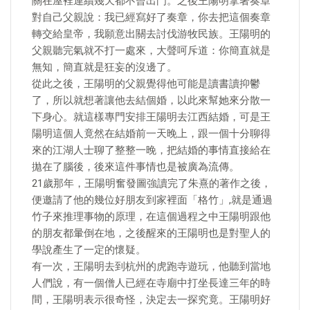
關在屋裡連續幾天都不曾出門。之後王陽明拿著奏章
對自己父親說：我已經寫好了奏章，你去把這個奏章
轉交給皇帝，我願意出關去討伐游牧民族。王陽明的
父親聽完氣就不打一處來，大聲呵斥道：你簡直就是
無知，簡直就是狂妄的沒邊了。
從此之後，王陽明的父親覺得他可能是讀書讀抑鬱
了，所以就想著讓他去結個婚，以此來幫她來分散一
下身心。就這樣專門安排王陽明去江西結婚，可是王
陽明這個人竟然在結婚前一天晚上，跟一個十分聊得
來的江湖人士聊了整整一晚，把結婚的事情直接給在
拋在了腦後，後來這件事情也是被廣為流傳。
21歲那年，王陽明奮發圖強讀完了朱熹的著作之後，
便邀請了他的幾位好朋友到家裡面「格竹」,就是通過
竹子來推理事物的原理，在這個過程之中王陽明跟他
的朋友都暈倒在地，之後醒來的王陽明也是對聖人的
學說產生了一定的懷疑。
有一次，王陽明去到杭州的虎跑寺遊玩，他聽到當地
人們說，有一個僧人已經在寺廟中打坐長達三年的時
間，王陽明表示很奇怪，決定去一探究竟。王陽明好