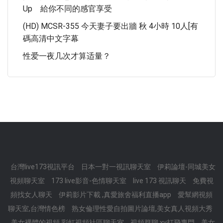
Up 給你不同的感官享受
(HD) MCSR-355 今天妻子要出牆 秋 4小時 10人[有
碼高清中文字幕
性爱一夜几次才算适量？
台灣live173視訊平台
日本一對一視訊聊天室
伊莉論壇-同城美女
視頻聊天室
173 live影音-色情聊天室
live 173 視訊聊天
免費視
頻找女人聊天
伊莉影片下載 ,真愛旅舍福利直播app
愛幫網視頻
聊天室,台灣情色榜
熟女倫理性愛自拍圖片論壇,美女真人視頻大秀
美女裸體的視頻,彩虹視頻社區聊天室
視頻群聊,xv打飛專門
美女