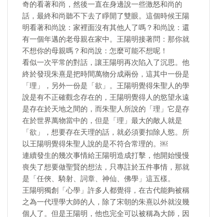
奇的看著和尚，然後一直在身邊說一些激怒和尚的
話，最終和尚聽不下去了睜開了雙眼。這個時候王陽
明看著和尚說：家裡面沒有其他人了嗎？和尚說：還
有一個年邁的老母親在家中。王陽明接著問：那你就
不想你的母親嗎？和尚說：怎麼可能不想呢！
看似一次平常的對話，讓王陽明再次陷入了沉思。他
終於發現朱熹是把時間萬物分成兩份，這其中一份是
「理」，另外一份是「欲」。王陽明覺得朱聖人的學
說是有不正確觀念存在的，王陽明覺得人的慾望永遠
是存在於天地之間的，而朱聖人所說的「理」它是存
在於世界萬物當中的，但是「理」最大的敵人就是
「欲」，想要存在天理的話，就必須要扣除人慾。所
以王陽明覺得朱聖人說的是不符合常理的。￼
連續發生的幾次事情給王陽明造成打擊，他開始慢慢
喪失了想要做聖賢的想法，只專註於五件事情，那就
是「任俠、騎射、詞章、神仙、佛學」這五樣。
王陽明獨創「心學」許多人都覺得，在古代能夠被稱
之為一代理學大師的人，除了宋朝的朱熹以外就沒幾
個人了。但是王陽明，他也完全可以被稱為大師，因