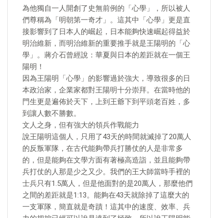
為他獨自一人開創了史無前例的「心學」，所以被人
們尊稱為「明朝第一奇才」。這其中「心學」更是直
接影響到了日本人的崛起，日本能夠快速崛起得益於
明治維新，而明治維新的重要推手就是王陽明的「心
學」。蔣介石曾經說：華夏與日本的差距就在一個王
陽明！
因為王陽明「心學」的影響過於強大，導致很多的日
本政治家，企業家都對王陽明十分崇拜。在當時他的
門生更是遍佈於天下，上到王爺下到平頭老百姓，多
到讓人數不勝數。
文人之身，但有強大的領兵作戰能力
說王陽明這個人，只用了43天的時間就滅掉了20萬人
的反叛軍隊，在古代能夠帶兵打勝仗的人是非常多
的，但是能夠在文學方面有著極高造詣，並且能夠帶
兵打仗的人那是少之又少。我們的王大師當時手裡的
士兵只有1.5萬人，但是他面對的是20萬人，那麼他們
之間的差距就是1:13。能夠在43天就除掉了這麼大的
一支軍隊，簡直就是奇蹟！這其中的速度、效率、兵