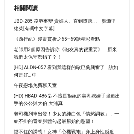
相關閱讀
JBD-285 凌辱事變 貴婦人、直到墮落…。 廣瀨里
緒菜[有碼中文字幕]
《西行紀》漫畫賞析之65—69話精彩看點
老師用3個原因告訴你《砲友真的很重要》，原來
我們太保守都錯了？！
[HD] ALDN-057 看到我這樣的歐巴桑興奮了... 該如
何是好... 中
午夜戀場免費聊天室
(HD) HBAD-486 對不擅長拒絕的美乳媳婦手強迫出
手的公公與大伯 大浦真
老司機列車出發！少女的純白色「情慾調教」，一
絲不掛的青春胴體勾起最原始的慾望！
擋不住的誘惑！女神「心機戰袍」穿上身性感度