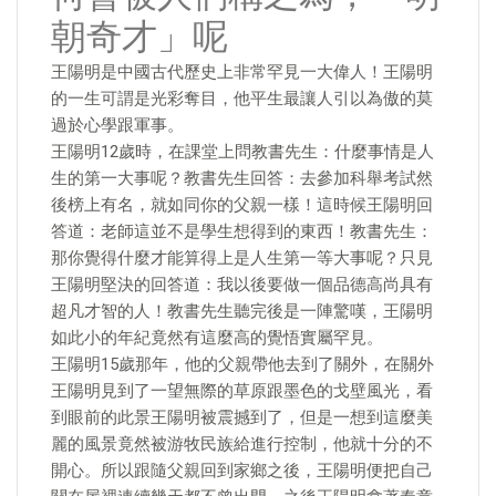
朝奇才」呢
王陽明是中國古代歷史上非常罕見一大偉人！王陽明
的一生可謂是光彩奪目，他平生最讓人引以為傲的莫
過於心學跟軍事。
王陽明12歲時，在課堂上問教書先生：什麼事情是人
生的第一大事呢？教書先生回答：去參加科舉考試然
後榜上有名，就如同你的父親一樣！這時候王陽明回
答道：老師這並不是學生想得到的東西！教書先生：
那你覺得什麼才能算得上是人生第一等大事呢？只見
王陽明堅決的回答道：我以後要做一個品德高尚具有
超凡才智的人！教書先生聽完後是一陣驚嘆，王陽明
如此小的年紀竟然有這麼高的覺悟實屬罕見。
王陽明15歲那年，他的父親帶他去到了關外，在關外
王陽明見到了一望無際的草原跟墨色的戈壁風光，看
到眼前的此景王陽明被震撼到了，但是一想到這麼美
麗的風景竟然被游牧民族給進行控制，他就十分的不
開心。所以跟隨父親回到家鄉之後，王陽明便把自己