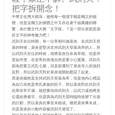
把字拆開念！
中華文化博大精深，雖然每一個漢字都是獨立的個
體，但是這獨立的個體之中又存在著千絲萬縷的聯
繫，為什麼古代大興「文字獄」？這一部分原因是源
於文字的神奇魅力吧！
武則天在位時期，有一位宰相叫做裴炎。在武則天登
基的時候，裴炎是堅決支持武則天登基為帝的人，所
以武則天在位的時候，就將裴炎任命為宰相。但是伴
君如伴虎，在皇帝的身邊自然是要小心翼翼。武則天
因為想要立武氏七廟，但是卻遭到了裴炎等人的強烈
反對，所以武則天對於裴炎就開始厭惡了起來。
而裴炎雖然是支持武則天登基為帝，但是他內心裡認
為自己依然是李氏家族的臣子。所以裴炎對於武則天
此舉非常不滿，就想要劫持武則天，以武力逼他將皇
位還給唐睿宗，但是因為武則天當時臨時改變了出遊
的計劃，所以裴炎此事並未能成。雖然裴炎事未成，
但是裴炎的小動作卻被武則天發現了。