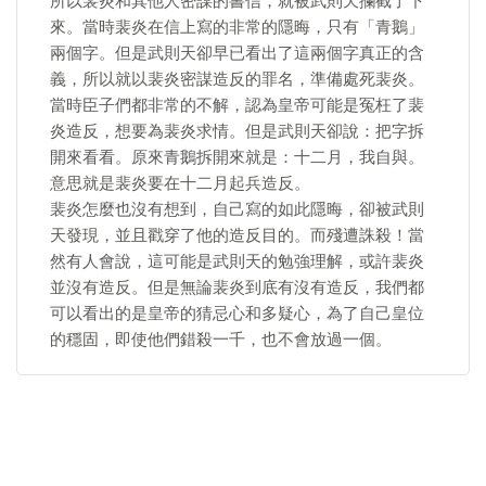
所以裴炎和其他人密謀的書信，就被武則天攔截了下
來。當時裴炎在信上寫的非常的隱晦，只有「青鵝」
兩個字。但是武則天卻早已看出了這兩個字真正的含
義，所以就以裴炎密謀造反的罪名，準備處死裴炎。
當時臣子們都非常的不解，認為皇帝可能是冤枉了裴
炎造反，想要為裴炎求情。但是武則天卻說：把字拆
開來看看。原來青鵝拆開來就是：十二月，我自與。
意思就是裴炎要在十二月起兵造反。
裴炎怎麼也沒有想到，自己寫的如此隱晦，卻被武則
天發現，並且戳穿了他的造反目的。而殘遭誅殺！當
然有人會說，這可能是武則天的勉強理解，或許裴炎
並沒有造反。但是無論裴炎到底有沒有造反，我們都
可以看出的是皇帝的猜忌心和多疑心，為了自己皇位
的穩固，即使他們錯殺一千，也不會放過一個。