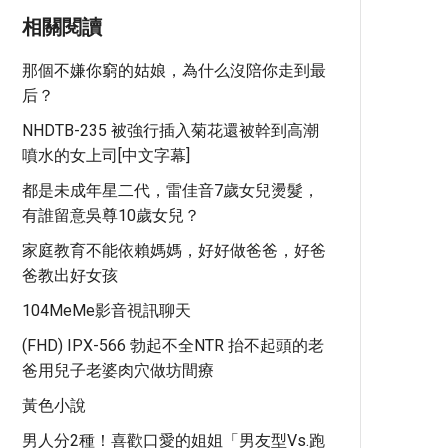
相關閱讀
那個不嫌你窮的姑娘，為什么沒陪你走到最
后？
NHDTB-235 被強行插入菊花還被幹到高潮
噴水的女上司[中文字幕]
都是未成年星二代，雷佳音7歲女兒燙髮，
有誰留意吳尊10歲女兒？
家庭教育不能依賴媽媽，好好做爸爸，好爸
爸教出好女孩
104MeMe影音視訊聊天
(FHD) IPX-566 勃起不全NTR 抬不起頭的老
爸用兒子老婆肉穴做坊間療
黃色小說
男人分2種！喜歡口愛的姐姐「男友型vs.跑