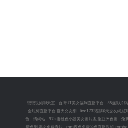
戀戀視頻聊天室
台灣UT美女福利直播平台
85無影片
金瓶梅直播平台,聊天交友網
live173視訊聊天交友網
色、情網站
97ai蜜桃色小說美女圖片,亂倫亞洲色圖
免費
情色網,鄰女免費看片
mm夜色免費的色直播視頻 ,mmbo