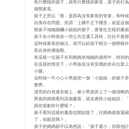
有什麼樣的孩子，就有什麼樣的家長，孩子的行為
個熊家長。
孩子之所以「熊」是因為沒有家長的管束，有時候
自身存在問題。所謂「上樑不正下樑歪」就是這個
熊孩子地鐵踢臟小姐姐的裙子，會發生怎樣的畫面
孩子在小時候坐一些公共交通工具時，往往不會那
這時候家長的做法，就可以給孩子樹立一個榜樣作
長自身的價值觀。
有這樣一位孩子在和媽媽坐地鐵的過程中，特別的
在這樣的情況下，小男孩並沒有安穩的坐在位置上
小腿。
這時候一不小心小男孩把一個「小姐姐」的裙子弄
整齊。
漂亮的白色連衣裙上，被小男孩弄上了一個清晰的
男孩的媽媽看到這個畫面，就去責怪小姐姐說：「
跟你道歉幹什麼呢？」
孩子看到這樣的畫面也開始慫了，往媽媽後面退縮
了，你願意嗎？」
孩子的媽媽卻不以為然說：「孩子還小，你跟他計