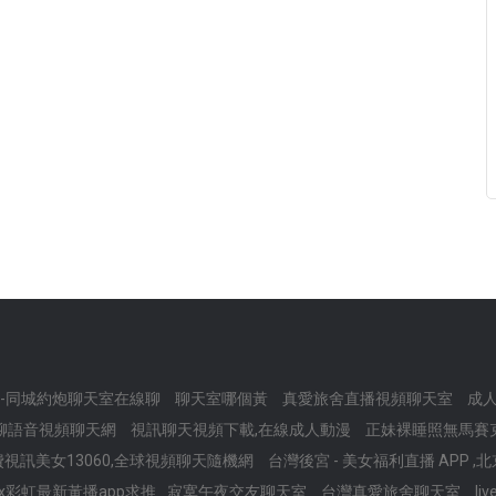
碼-同城約炮聊天室在線聊
聊天室哪個黃
真愛旅舍直播視頻聊天室
成人
,紅聊語音視頻聊天網
視訊聊天視頻下載,在線成人動漫
正妹裸睡照無馬賽克
視訊美女13060,全球視頻聊天隨機網
台灣後宮 - 美女福利直播 APP 
x彩虹最新黃播app求推
寂寞午夜交友聊天室
台灣真愛旅舍聊天室
li