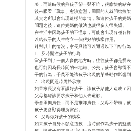
著，而這時候的熊孩子卻一聲不吭，很膽怯的站在
後來眼看「戰事」愈演愈烈，周圍的人就開始拉架
其實之所以會出現這樣的事情，和這位孩子的媽媽
問題之後，這位媽媽的做法也讓很多人很失望。
在生活中因為孩子的不懂事，可能會出現各種各樣
以給孩子的人生樹立一個很好的榜樣作用。
針對以上的情況，家長具體可以通過以下四點行為
1、及時關注孩子的行為
當孩子到了一個人多的地方時，往往孩子都是愛表
也可能因為長時間的坐地鐵、公交，孩子會顯得不
子的行為，千萬不能讓孩子出現的某些動作影響到
2、出現問題時勇於承擔
如果家長沒有看護好孩子，讓孩子給他人造成了困
父母都應該要求孩子和他人去道歉。
學會承擔責任，而不是推卸責任，父母不帶頭，孩
孩子更會顯得理所當然。
3、父母做好孩子的榜樣
如果孩子自身不願意道歉，這時候作為孩子的監護
歉，讓孩子知道自己這個行為是錯誤的，引導孩子