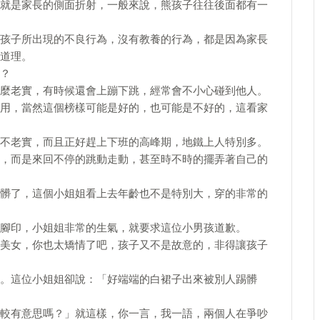
就是家長的側面折射，一般來說，熊孩子往往後面都有一
孩子所出現的不良行為，沒有教養的行為，都是因為家長
道理。
？
麼老實，有時候還會上蹦下跳，經常會不小心碰到他人。
用，當然這個榜樣可能是好的，也可能是不好的，這看家
不老實，而且正好趕上下班的高峰期，地鐵上人特別多。
，而是來回不停的跳動走動，甚至時不時的擺弄著自己的
髒了，這個小姐姐看上去年齡也不是特別大，穿的非常的
腳印，小姐姐非常的生氣，就要求這位小男孩道歉。
美女，你也太矯情了吧，孩子又不是故意的，非得讓孩子
。這位小姐姐卻說：「好端端的白裙子出來被別人踢髒
較有意思嗎？」就這樣，你一言，我一語，兩個人在爭吵