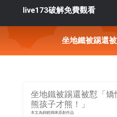
live173破解免費觀看
坐地鐵被踢還被
坐地鐵被踢還被懟「矯
熊孩子才熊！」
本文為錦鯉媽咪原創作品