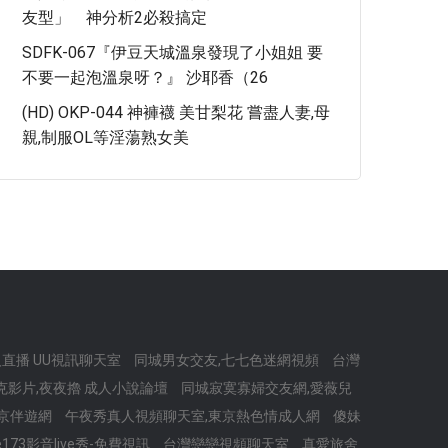
友型」 神分析2必殺搞定
SDFK-067『伊豆天城溫泉發現了小姐姐 要
不要一起泡溫泉呀？』 沙耶香（26
(HD) OKP-044 神褲襪 美甘梨花 嘗盡人妻,母
親,制服OL等淫蕩熟女美
直播 UU視訊聊天室
同城男女交友,七七色迷網視頻
台灣
影片,夜夜擼 成人小說論壇
同城寂寞寡婦交友網,愛薇兒
,北京伴遊網
午夜秀真人視頻聊天室,東京熱色情成人網
傻妹
ve173影音live秀-免費視訊
台灣戀戀視頻聊天室
真愛旅舍