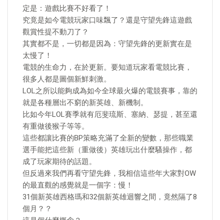
定是：遊戲比賽不好看了！
究竟是如今電競玩家口味飄了？還是守望先鋒這遊戲
觀賞性提不動刀了？
其實都不是，一切都是因為：守望先鋒的更新實在是
太慢了！
電競的生命力，在於更新。要知道玩家看電競比賽，
很多人都是圖個新鮮刺激。
LOL之所以能夠成為如今全球最火爆的電競賽事，靠的
就是各種層出不窮的新英雄、新機制。
比如今年LOL賽季就有厄斐琉斯、塞納、瑟提，甚至還
有重做後猴子等等。
這些都讓比賽的BP策略充滿了全新的變數，那些職業
選手能把這些新（重做後）英雄玩出什麼騷操作，都
成了玩家期待的話題。
但反過來我們再看守望先鋒，我相信這些年大家對OW
的最直觀的感覺就是一個字：慢！
31個新英雄西格瑪和32個新英雄迴響之間，竟然隔了8
個月？？