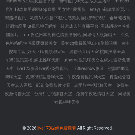
灣momo520美女直播平台
色情視訊聊天室 成人直播間
mmbox
彩虹18款禁用網站app直播 ,男女性÷愛電影
eney伊莉論壇首頁,台
灣隨機視訊
歐美A片快播下載,性感美女自我安慰視頻
全球隨機視
頻網怎麼用,ut視訊聊天網址
後宮成人的直播平台 ,黑絲網襪性感美
腿圖片
mm夜色日本免費色情直播網站 ,同城情人視頻聊天
久久
色悠悠網,性感長腿翹臀美女
美女qq收費視聊,自拍偷拍視頻
台中
按摩半套 ,好天下聊視頻聊天室
網聊語音聊天室,桃園按摩全套
s383視訊直播 ,線上性聊天網
uthome視訊聊天交友網,杜雷斯免費
a片
live173影音live秀-免費視訊
173liveshow影音
視頻啪啪免
費聊天室
免費視頻語音聊天室
午夜免費視訊聊天室
真愛旅舍聊
天室真人秀場
85街免費影片收看
真愛旅舍視頻聊天室
免費午
夜激情聊天室
台灣甜心視訊聊天室
免費午夜激情聊天室
同城美
女視頻聊天室
© 2026
live173破解免費觀看
All Right Reserved.