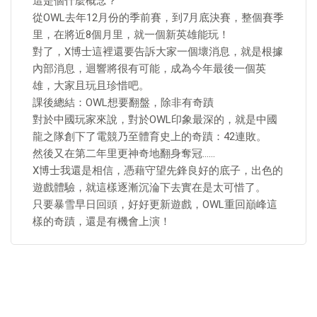
這是個什麼概念？
從OWL去年12月份的季前賽，到7月底決賽，整個賽季
里，在將近8個月里，就一個新英雄能玩！
對了，X博士這裡還要告訴大家一個壞消息，就是根據
內部消息，迴響將很有可能，成為今年最後一個英
雄，大家且玩且珍惜吧。
課後總結：OWL想要翻盤，除非有奇蹟
對於中國玩家來說，對於OWL印象最深的，就是中國
龍之隊創下了電競乃至體育史上的奇蹟：42連敗。
然後又在第二年里更神奇地翻身奪冠……
X博士我還是相信，憑藉守望先鋒良好的底子，出色的
遊戲體驗，就這樣逐漸沉淪下去實在是太可惜了。
只要暴雪早日回頭，好好更新遊戲，OWL重回巔峰這
樣的奇蹟，還是有機會上演！