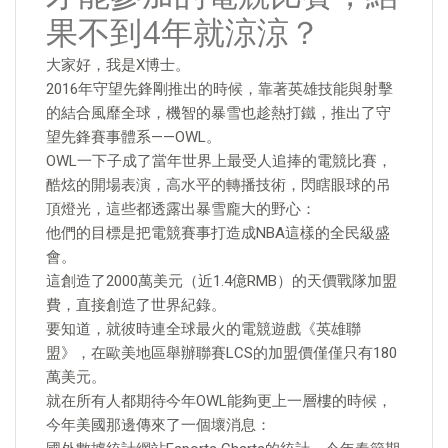
果不到4年就涼涼？
大家好，我是X博士。
2016年守望先鋒剛推出的時候，靠著英雄技能與射擊
的結合風靡全球，機智的暴雪也趁熱打鐵，推出了守
望先鋒賽事體系——OWL。
OWL一下子成了當年世界上最受人追捧的電競比賽，
酷炫的開場表演，高水平的轉播技術，閃瞎眼球的吊
頂燈光，這些都透露出暴雪龐大的野心：
他們的目標是把電競賽事打造成NBA這樣的全民級盛
會。
這創造了2000萬美元（近1.4億RMB）的天價戰隊加盟
費，直接創造了世界紀錄。
要知道，就彼時連全球最火的電競遊戲《英雄聯
盟》，在歐美地區舉辦聯賽LCS的加盟價僅僅只有180
萬美元。
就在所有人都期待今年OWL能夠更上一層樓的時候，
今年美國那邊傳來了一個壞消息：