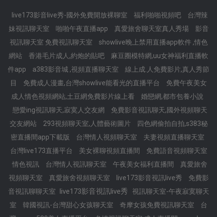
live173影音live秀-國外免費開放裸聊室
福利啪啪視頻吧
台灣辣
妹視訊聊天室
啪啪午夜直播app
真愛旅舍聊天室真人秀場
影音
視訊聊天室 免費視訊聊天室
showlive晚上禁用直播app軟件 ,情色
網站
香港毛片成人,約炮的貼吧
麻豆圈模特網,uu女神福利直播軟
件app
a383影音城 ,視頻直播聊天室
線上成.人免費影片,真人秀節
目
免費成人漫畫,台灣showlive能看光的直播平台
免費午夜美女
成人情色視頻網站,土豆網免費影片線上看
婚戀網,都市包養小說
戀愛ing視訊聊天,寂寞人交友網
免費影音視訊聊天,國外視頻聊天
交友網站
293視頻聊天室,人體藝術圖片
四色網偷拍自拍,s383秘
密直播間app下載版
台灣情人視頻聊天室
夫妻視頻直播聊天室
台灣live173直播平台
美女裸聊視頻直播間
免費語音視頻聊天室
情色視訊
台灣情人視訊聊天室
午夜美女福利直播間
真愛旅舍
視頻聊天室
真愛旅舍視頻聊天室
live173影音視訊live秀
免費影
live173影音視訊live秀
音視訊聊聊天室
視訊聊天室-午夜寂寞聊天
室
韓國視訊-台灣甜心女孩聊天室
奇摩女孩免費視訊聊天室
台