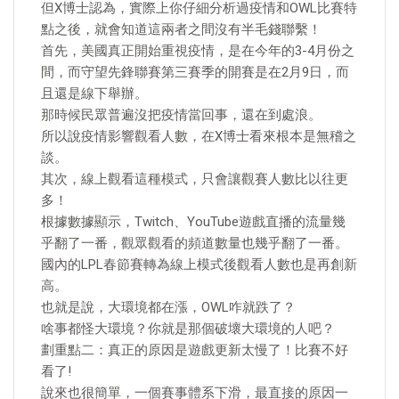
但X博士認為，實際上你仔細分析過疫情和OWL比賽特
點之後，就會知道這兩者之間沒有半毛錢聯繫！
首先，美國真正開始重視疫情，是在今年的3-4月份之
間，而守望先鋒聯賽第三賽季的開賽是在2月9日，而
且還是線下舉辦。
那時候民眾普遍沒把疫情當回事，還在到處浪。
所以說疫情影響觀看人數，在X博士看來根本是無稽之
談。
其次，線上觀看這種模式，只會讓觀賽人數比以往更
多！
根據數據顯示，Twitch、YouTube遊戲直播的流量幾
乎翻了一番，觀眾觀看的頻道數量也幾乎翻了一番。
國內的LPL春節賽轉為線上模式後觀看人數也是再創新
高。
也就是說，大環境都在漲，OWL咋就跌了？
啥事都怪大環境？你就是那個破壞大環境的人吧？
劃重點二：真正的原因是遊戲更新太慢了！比賽不好
看了!
說來也很簡單，一個賽事體系下滑，最直接的原因一