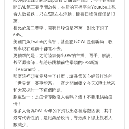
國外數據統計網站Esports Charts的統計，今年春節期
間OWL第三賽季開啟後，在新的直播平台Youtube上觀
看人數暴跌，只在5萬左右浮動，開賽日峰值僅僅是13
萬。
相比於第二賽季，開賽日峰值是29萬，對比下滑了
64%。
美國鬥魚Twitch的高管，甚至怒斥OWL是個騙局，收
視率現在連前十都進不去。
更糟糕的是，之前陸續傳出OW的主播、選手、解說、
甚至原畫師，都紛紛跳槽前往拳頭的FPS新游
《Valorant》。
那麼這裡頭究竟發生了什麼，讓暴雪苦心經營打造的
「世界第一賽事體系」一夜之間崩盤？今天X博士就來
和大家探討一下這個問題。
劃重點一：是疫情導致沒人看嗎？錯！不要甩鍋給疫
情！
很多人會為OWL今年的下滑找出各種客觀因素，其中
最有代表性的，是甩鍋給疫情，導致線下線上觀看人
數減少。