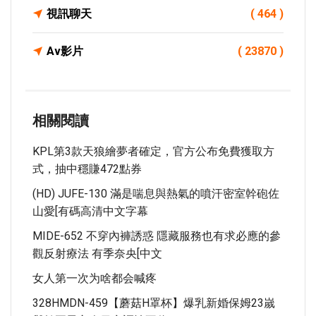
視訊聊天
( 464 )
Av影片
( 23870 )
相關閱讀
KPL第3款天狼繪夢者確定，官方公布免費獲取方
式，抽中穩賺472點券
(HD) JUFE-130 滿是喘息與熱氣的噴汗密室幹砲佐
山愛[有碼高清中文字幕
MIDE-652 不穿內褲誘惑 隱藏服務也有求必應的參
觀反射療法 有季奈央[中文
女人第一次为啥都会喊疼
328HMDN-459【蘑菇H罩杯】爆乳新婚保姆23嵗